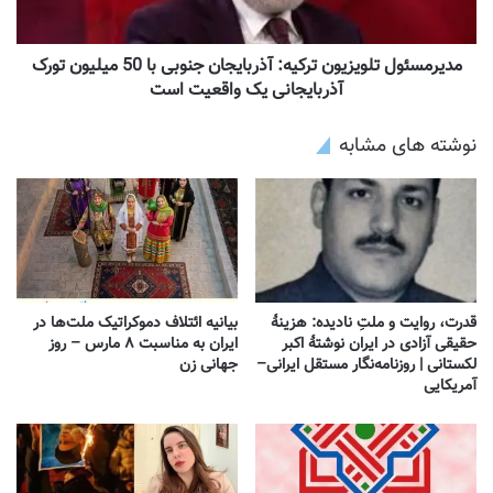
مدیرمسئول تلویزیون ترکیه: آذربایجان جنوبی با 50 میلیون تورک
آذربایجانی یک واقعیت است
نوشته های مشابه
قدرت، روایت و ملتِ نادیده: هزینهٔ
بیانیه ائتلاف دموکراتیک ملت‌ها در
حقیقی آزادی در ایران نوشتهٔ اکبر
ایران به مناسبت ۸ مارس – روز
لکستانی | روزنامه‌نگار مستقل ایرانی–
جهانی زن
آمریکایی