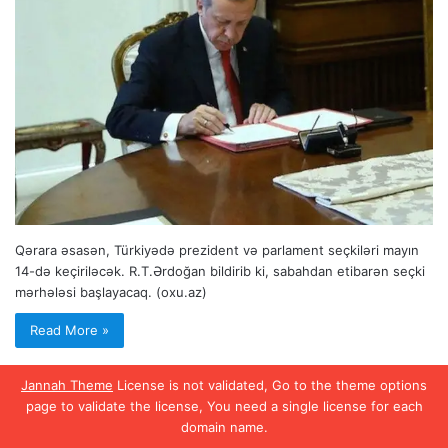
Qərara əsasən, Türkiyədə prezident və parlament seçkiləri mayın
14-də keçiriləcək. R.T.Ərdoğan bildirib ki, sabahdan etibarən seçki
mərhələsi başlayacaq. (oxu.az)
Read More »
Jannah Theme
License is not validated, Go to the theme options
page to validate the license, You need a single license for each
domain name.