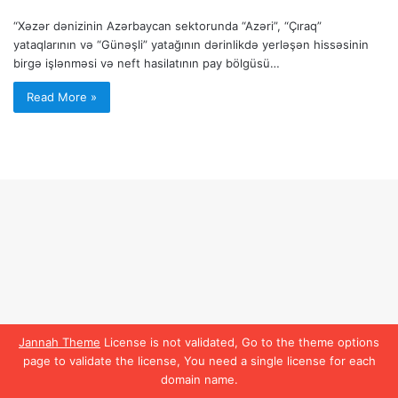
“Xəzər dənizinin Azərbaycan sektorunda “Azəri”, “Çıraq”
yataqlarının və “Günəşli” yatağının dərinlikdə yerləşən hissəsinin
birgə işlənməsi və neft hasilatının pay bölgüsü…
Read More »
Jannah Theme
License is not validated, Go to the theme options
page to validate the license, You need a single license for each
domain name.