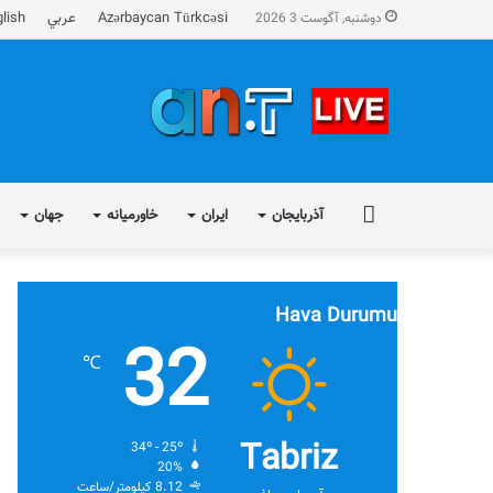
Azərbaycan Türkcəsi
عربي
lish
دوشنبه, آگوست 3 2026
FA
آذربایجان
ایران
خاورمیانه
جهان
Hava Durumu
32
℃
Tabriz
34º - 25º
20%
8.12 کیلومتر/ساعت