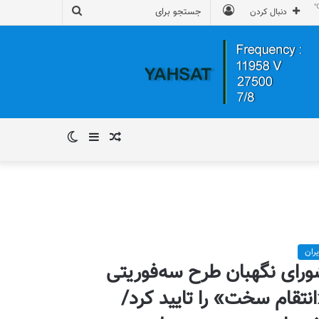
ورود
جستجو
دنبال کردن
برای
نوشته
سایدبار
تغییر
تصادفی
پوسته
یران
رای نگهبان طرح سه‌فوریتی
نتقام سخت» را تایید کرد/