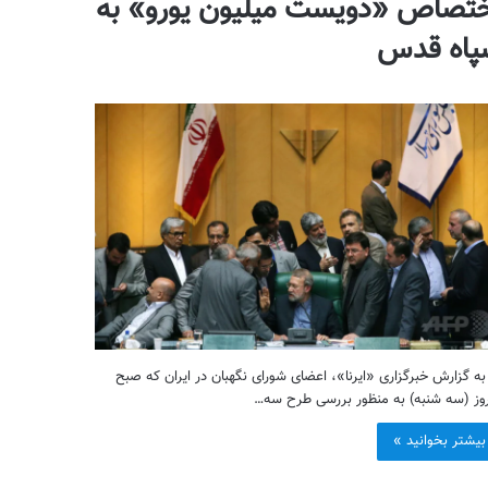
تصاص «دویست میلیون یورو» به
پاه قدس
 به گزارش خبرگزاری «ایرنا»، اعضای شورای نگهبان در ایران که صبح
وز (سه شنبه) به منظور بررسی طرح سه‌…
بیشتر بخوانید »