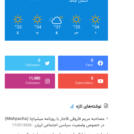
آسمان صاف
32
34
37
35
34
℃
℃
℃
℃
℃
د
س
چ
پ
ج
0
0
Followers
Fans
11,980
0
Followers
Subscribers
نوشته‌های تازه
مصاحبه مریم فاروقی قاجار با روزنامه میشپاچا (Mishpacha)
در خصوص وضعیت سیاسی اجتماعی ایران
17/07/2026