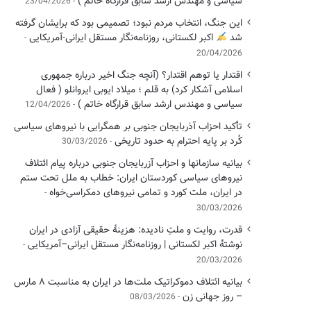
سیاسی ‌و مهندس ارشد سابق قرارگاه خاتم )
23/04/2026
این جنگ، انتخاب مردم نبود؛ تصمیمی بود که برایشان گرفته
شد
اکبر لکستانی، روزنامه‌نگار مستقل ایرانی-آمریکایی
20/04/2026
اقتدار یا توهم اقتدار؟ (آنچه جنگ اخیر درباره جمهوری
اسلامی آشکار کرد) به قلم ؛ میلاد ایوبی ایروانلو ( فعال
سیاسی و مهندس ارشد سابق قرارگاه خاتم )
12/04/2026
تأکید احزاب آذربایجان جنوبی بر همگرایی با نیروهای سیاسی
کُرد بر پایه احترام به حدود تاریخی
30/03/2026
بیانیه سازمانها و احزاب آزربایجان جنوبی درباره پیام ائتلاف
نیروهای سیاسی کوردستان ایران: خطاب به ملل تحت ستم
در ایران، ملت کورد و تمامی نیروهای دمکراسی‌خواه
30/03/2026
قدرت، روایت و ملتِ نادیده: هزینهٔ حقیقی آزادی در ایران
نوشتهٔ اکبر لکستانی | روزنامه‌نگار مستقل ایرانی–آمریکایی
20/03/2026
بیانیه ائتلاف دموکراتیک ملت‌ها در ایران به مناسبت ۸ مارس
– روز جهانی زن
08/03/2026