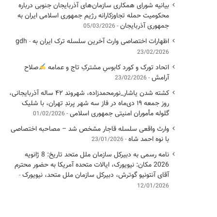
بیانیه شورای همکاری سازمان‌های آذربایجان جنوبی درباره
محکومیت حمله تجاوزکارانه رژیم جمهوری اسلامی ایران به
جمهوری آذربایجان
05/03/2026
اظهارات اختصاصی وارث آخرین سلسله ترک ایران به gdh
23/02/2026
اتحاد تورک و کورد کابوسِ مشترکِ تاج و عمامه
​صلاح
آرامش
23/02/2026
کشته شدن یاشار_نورمحمدزاده، شهروند ۴۲ ساله آذربایجانی،
روز جمعه ۱۹ دی‌ماه در فاز سه شهر پرندِ تهران، با شلیک
گلوله مأموران امنیتی جمهوری اسلامی
01/02/2026
وارث واقعی سلسله قاجار مشخص شد – مصاحبه اختصاصی
با نوه احمد شاه
23/01/2026
نامه رسمی به دبیرکل سازمان ملل متحد تاریخ: 8 ژانویه
2026 مکان: نیویورک، ایالات متحده آمریکا به حضور محترم
آقای آنتونیو گوترش، دبیرکل سازمان ملل متحد، نیویورک
12/01/2026