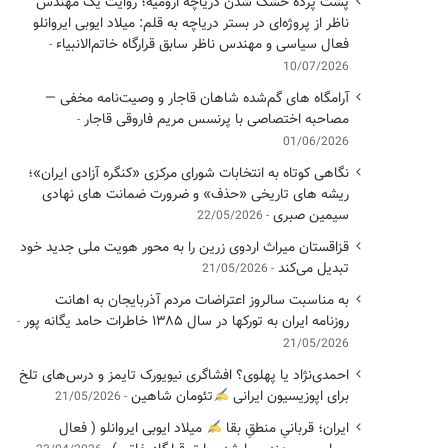
پشت پرده خشک شدن دریاچه ارومیه؛ روایت یک مهندس
ناظر از پروژه‌ای در بستر دریاچه به قلم: میلاد ایوبی ایروانلو
فعال سیاسی و مهندس ناظر سابق قرارگاه خاتم‌الانبیاء
10/07/2026
آرامگاه های گم‌شده شاهان قاجار و وصیت‌نامه مخفی —
مصاحبه اختصاصی با پرنسس مریم فاروقی قاجار
01/06/2026
نگاهی کوتاه به انتخابات شورای مرکزی «کنگره آزادی ایران»؛
ریشه های تاریخی «حذف» و ضرورت ضمانت های نهادی
سیمین صبری
22/05/2026
قزاقستان میراث اردوی زرین را به محور هویت ملی جدید خود
تبدیل می‌کند
21/05/2026
به مناسبت سالروز اعتراضات مردم آذربایجان به اهانت
روزنامه ایران به تورکها در سال ۱۳۸۵ خاطرات حامد یگانه پور
21/05/2026
احمدی‌نژاد یا پهلوی؟ افشاگری نیویورک تایمز و درس‌های تلخ
برای اپوزیسیون ایرانی
تئومان شاهین
21/05/2026
ایران؛ قربانیِ منطقِ بقا
میلاد ایوبی ایروانلو ( فعال