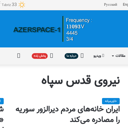
℃
33
Русский
Eng
Təbriz
مقالات
ویدیو
درباره
پخش
فارسی
درباره ما
پخش زنده
ما
زنده
نیروی قدس سپاه
خاورمیانه
ا
ایران خانه‌های مردم دیرالزور سوریه
شو
را مصادره می‌کند
«ا