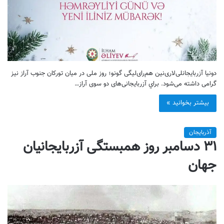
دونیا آزربایجانلی‌لاری‌نین هم‌رای‌لیگی گونو؛ روز ملی در میان تورکان جنوب آراز نیز
گرامی داشته می‌شود. براي آزربايجانی‌های دو سوی آراز…
بیشتر بخوانید »
آذربایجان
۳۱ دسامبر روز همبستگی آزربایجانیان
جهان