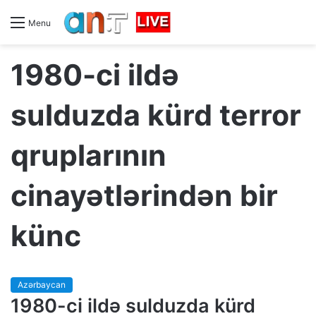
Menu
1980-ci ildə
sulduzda kürd terror
qruplarının
cinayətlərindən bir
künc
Azərbaycan
1980-ci ildə sulduzda kürd