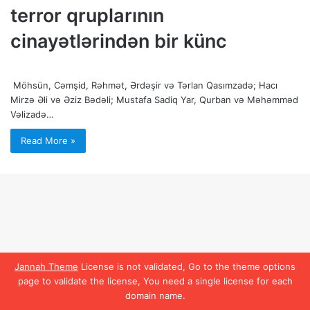
terror qruplarının
cinayətlərindən bir künc
Möhsün, Cəmşid, Rəhmət, Ərdəşir və Tərlan Qasımzadə; Hacı
Mirzə Əli və Əziz Bədəli; Mustafa Sadiq Yar, Qurban və Məhəmməd
Vəlizadə…
Read More »
Jannah Theme
License is not validated, Go to the theme options
page to validate the license, You need a single license for each
domain name.