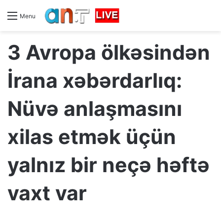
Menu
3 Avropa ölkəsindən
İrana xəbərdarlıq:
Nüvə anlaşmasını
xilas etmək üçün
yalnız bir neçə həftə
vaxt var