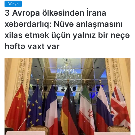
Dünya
3 Avropa ölkəsindən İrana
xəbərdarlıq: Nüvə anlaşmasını
xilas etmək üçün yalnız bir neçə
həftə vaxt var