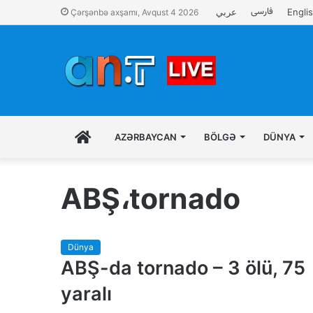
فارسی
عربي
Engli
Çərşənbə axşamı, Avqust 4 2026
İLK
AZƏRBAYCAN
BÖLGƏ
DÜNYA
SƏHIFƏ
ABŞ،tornado
Dünya
ABŞ-da tornado – 3 ölü, 75
yaralı