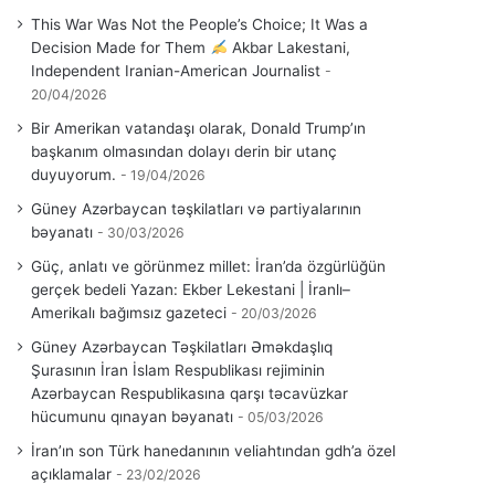
This War Was Not the People’s Choice; It Was a
Decision Made for Them
Akbar Lakestani,
Independent Iranian-American Journalist
20/04/2026
Bir Amerikan vatandaşı olarak, Donald Trump’ın
başkanım olmasından dolayı derin bir utanç
duyuyorum.
19/04/2026
Güney Azərbaycan təşkilatları və partiyalarının
bəyanatı
30/03/2026
Güç, anlatı ve görünmez millet: İran’da özgürlüğün
gerçek bedeli Yazan: Ekber Lekestani | İranlı–
Amerikalı bağımsız gazeteci
20/03/2026
Güney Azərbaycan Təşkilatları Əməkdaşlıq
Şurasının İran İslam Respublikası rejiminin
Azərbaycan Respublikasına qarşı təcavüzkar
hücumunu qınayan bəyanatı
05/03/2026
İran’ın son Türk hanedanının veliahtından gdh’a özel
açıklamalar
23/02/2026