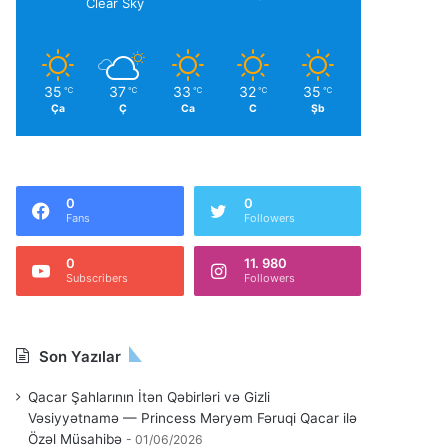
Clear Sky
35
37
33
32
35
℃
℃
℃
℃
℃
Ça
Ç
Ca
C
Şb
0
0
Fans
Followers
0
11. 980
Subscribers
Followers
Son Yazılar
Qacar Şahlarının İtən Qəbirləri və Gizli
Vəsiyyətnamə — Princess Məryəm Fəruqi Qacar ilə
Özəl Müsahibə
01/06/2026