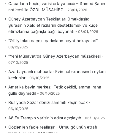
Qacarların həqiqi varisi ortaya çıxdı – Əhməd Şahın
nəticəsi ilə ÖZƏL MÜSAHİBƏ
23/01/2026
Güney Azərbaycan Təşkilatları Əməkdaşlıq
Şurasının Xalq etirazlarını dəstəkləmək və küçə
etirazlarına çağırışla bağlı bəyanatı
08/01/2026
“Əlilliyi olan qaçqın qadınların həyat hekayələri”
08/12/2025
“Yeni Müsavat”da Güney Azərbaycan müzakirəsi
07/10/2025
Azərbaycanlı məhbuslar Evin həbsxanasında eyləm
keçiriblər
06/10/2025
Amerika beyin mərkəzi: Tətik çəkildi, amma İrana
güllə dəymədi!
06/10/2025
Rusiyada Xəzər dənizi sammiti keçiriləcək
06/10/2025
Ağ Ev Trampın varisinin adını açıqlayıb
06/10/2025
Gözlənilən faciə reallaşır – Urmu gölünün ətrafı