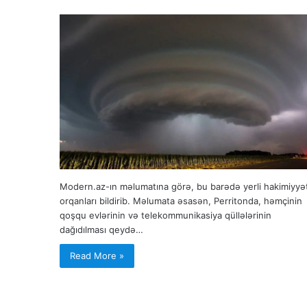
Modern.az-ın məlumatına görə, bu barədə yerli hakimiyyə
orqanları bildirib. Məlumata əsasən, Perritonda, həmçinin
qoşqu evlərinin və telekommunikasiya qüllələrinin
dağıdılması qeydə…
Read More »