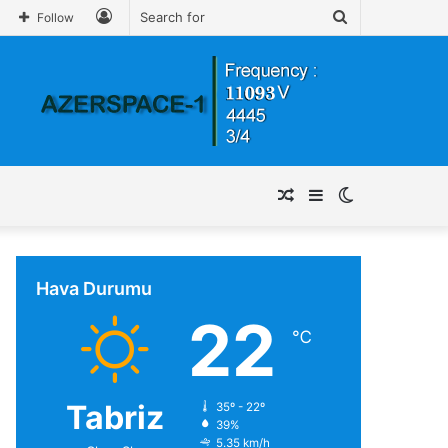
Log
Search
Follow
In
for
Random
Sidebar
Switch
Article
skin
Hava Durumu
22
℃
Tabriz
35º - 22º
39%
5.35 km/h