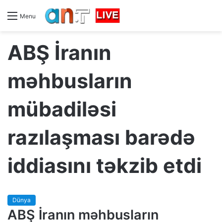
Menu
ABŞ İranın
məhbusların
mübadiləsi
razılaşması barədə
iddiasını təkzib etdi
Dünya
ABŞ İranın məhbusların