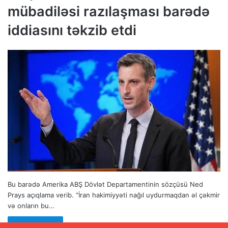
mübadiləsi razılaşması barədə
iddiasını təkzib etdi
Bu barədə Amerika ABŞ Dövlət Departamentinin sözçüsü Ned
Prays açıqlama verib. “İran hakimiyyəti nağıl uydurmaqdan əl çəkmir
və onların bu…
Read More »