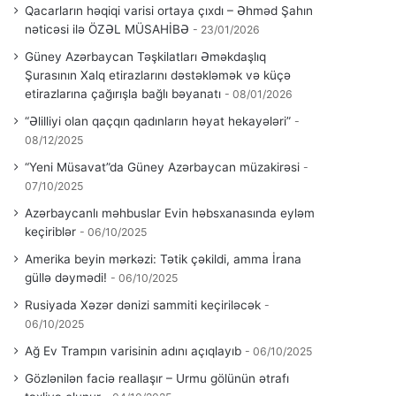
Qacarların həqiqi varisi ortaya çıxdı – Əhməd Şahın
nəticəsi ilə ÖZƏL MÜSAHİBƏ
23/01/2026
Güney Azərbaycan Təşkilatları Əməkdaşlıq
Şurasının Xalq etirazlarını dəstəkləmək və küçə
etirazlarına çağırışla bağlı bəyanatı
08/01/2026
“Əlilliyi olan qaçqın qadınların həyat hekayələri”
08/12/2025
“Yeni Müsavat”da Güney Azərbaycan müzakirəsi
07/10/2025
Azərbaycanlı məhbuslar Evin həbsxanasında eyləm
keçiriblər
06/10/2025
Amerika beyin mərkəzi: Tətik çəkildi, amma İrana
güllə dəymədi!
06/10/2025
Rusiyada Xəzər dənizi sammiti keçiriləcək
06/10/2025
Ağ Ev Trampın varisinin adını açıqlayıb
06/10/2025
Gözlənilən faciə reallaşır – Urmu gölünün ətrafı