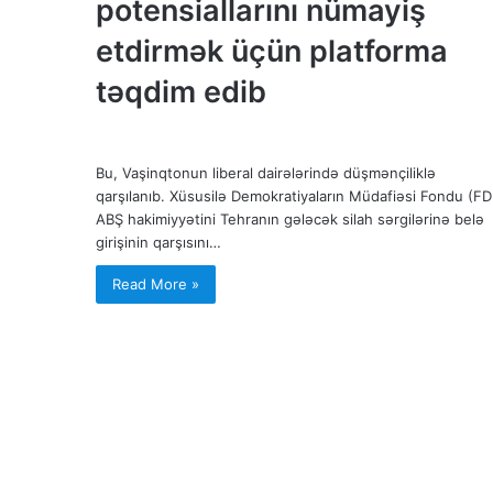
potensiallarını nümayiş
etdirmək üçün platforma
təqdim edib
Bu, Vaşinqtonun liberal dairələrində düşmənçiliklə
qarşılanıb. Xüsusilə Demokratiyaların Müdafiəsi Fondu (F
ABŞ hakimiyyətini Tehranın gələcək silah sərgilərinə belə
girişinin qarşısını…
Read More »