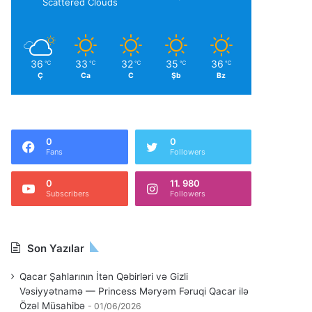
Scattered Clouds
36
33
32
35
36
℃
℃
℃
℃
℃
Ç
Ca
C
Şb
Bz
0
0
Fans
Followers
0
11. 980
Subscribers
Followers
Son Yazılar
Qacar Şahlarının İtən Qəbirləri və Gizli
Vəsiyyətnamə — Princess Məryəm Fəruqi Qacar ilə
Özəl Müsahibə
01/06/2026