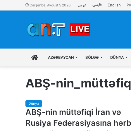
فارسی
عربي
English
Ру
Çərşənbə, Avqust 5 2026
İLK
AZƏRBAYCAN
BÖLGƏ
DÜNYA
SƏHIFƏ
ABŞ-nin_müttəfiq
Dünya
ABŞ-nin müttəfiqi İran və
Rusiya Federasiyasına hərb