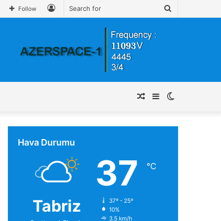
Log
Search
Follow
In
for
Random
Sidebar
Switch
Article
skin
Hava Durumu
37
℃
Tabriz
37º - 25º
10%
3.5 km/h