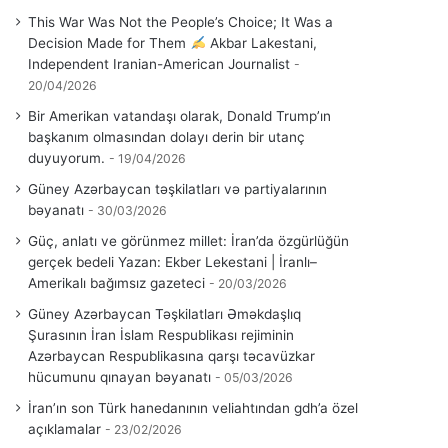
This War Was Not the People’s Choice; It Was a
Decision Made for Them
Akbar Lakestani,
Independent Iranian-American Journalist
20/04/2026
Bir Amerikan vatandaşı olarak, Donald Trump’ın
başkanım olmasından dolayı derin bir utanç
duyuyorum.
19/04/2026
Güney Azərbaycan təşkilatları və partiyalarının
bəyanatı
30/03/2026
Güç, anlatı ve görünmez millet: İran’da özgürlüğün
gerçek bedeli Yazan: Ekber Lekestani | İranlı–
Amerikalı bağımsız gazeteci
20/03/2026
Güney Azərbaycan Təşkilatları Əməkdaşlıq
Şurasının İran İslam Respublikası rejiminin
Azərbaycan Respublikasına qarşı təcavüzkar
hücumunu qınayan bəyanatı
05/03/2026
İran’ın son Türk hanedanının veliahtından gdh’a özel
açıklamalar
23/02/2026