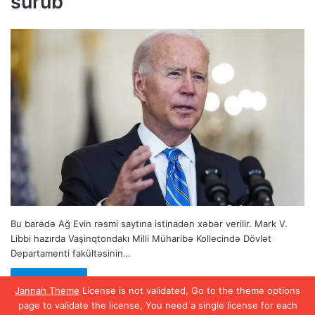
sürüb
Bu barədə Ağ Evin rəsmi saytına istinadən xəbər verilir. Mark V.
Libbi hazırda Vaşinqtondakı Milli Müharibə Kollecində Dövlət
Departamenti fakültəsinin…
Read More »
Jannah Theme
License is not validated, Go to the theme options
page to validate the license, You need a single license for each