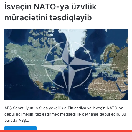
İsveçin NATO-ya üzvlük
müraciətini təsdiqləyib
ABŞ Senatı iyunun 9-da yekdilliklə Finlandiya və İsveçin NATO-ya
qəbul edilməsini tezləşdirmək məqsədi ilə qətnamə qəbul edib. Bu
barədə ABŞ…
Read More »