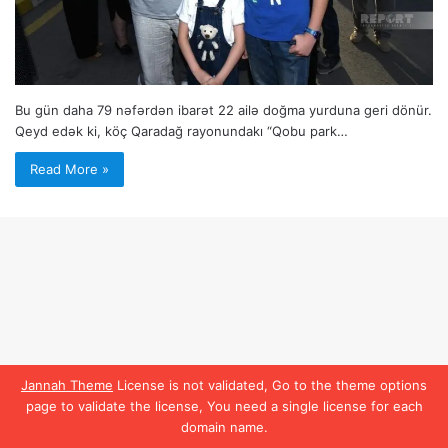
Bu gün daha 79 nəfərdən ibarət 22 ailə doğma yurduna geri dönür.
Qeyd edək ki, köç Qaradağ rayonundakı “Qobu park…
Read More »
Jannah Theme
License is not validated, Go to the theme options
page to validate the license, You need a single license for each
domain name.