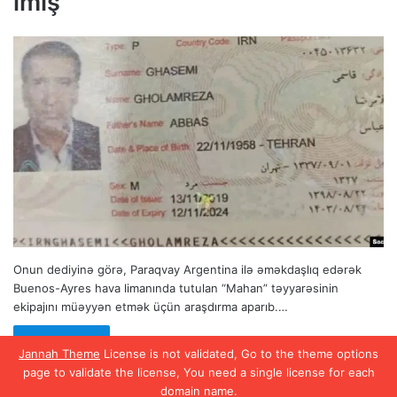
imiş
Onun dediyinə görə, Paraqvay Argentina ilə əməkdaşlıq edərək
Buenos-Ayres hava limanında tutulan “Mahan” təyyarəsinin
ekipajını müəyyən etmək üçün araşdırma aparıb.…
Read More »
Jannah Theme
License is not validated, Go to the theme options
page to validate the license, You need a single license for each
domain name.