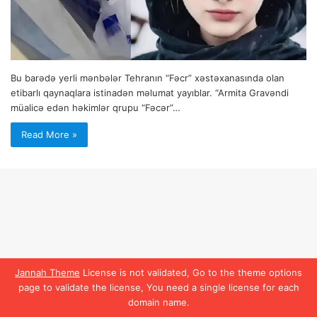
Bu barədə yerli mənbələr Tehranın “Fəcr” xəstəxanasında olan
etibarlı qaynaqlara istinadən məlumat yayıblar. “Armita Gravəndi
müalicə edən həkimlər qrupu “Fəcər”…
Read More »
Jannah Theme
License is not validated, Go to the theme options
page to validate the license, You need a single license for each
domain name.