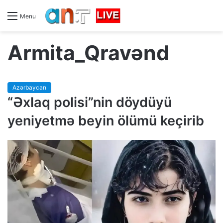
Menu
Armita_Qravənd
Azərbaycan
“Əxlaq polisi”nin döydüyü
yeniyetmə beyin ölümü keçirib