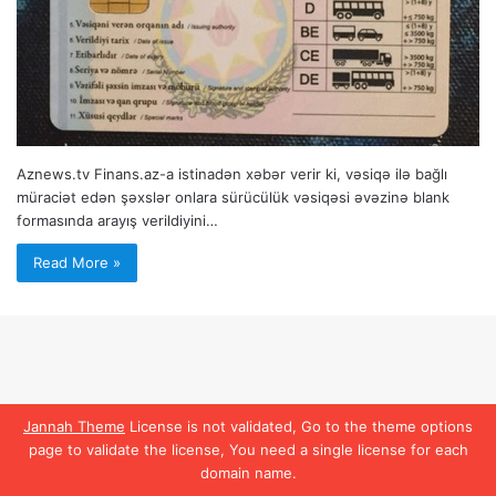
Aznews.tv Finans.az-a istinadən xəbər verir ki, vəsiqə ilə bağlı
müraciət edən şəxslər onlara sürücülük vəsiqəsi əvəzinə blank
formasında arayış verildiyini…
Read More »
Jannah Theme
License is not validated, Go to the theme options
page to validate the license, You need a single license for each
domain name.