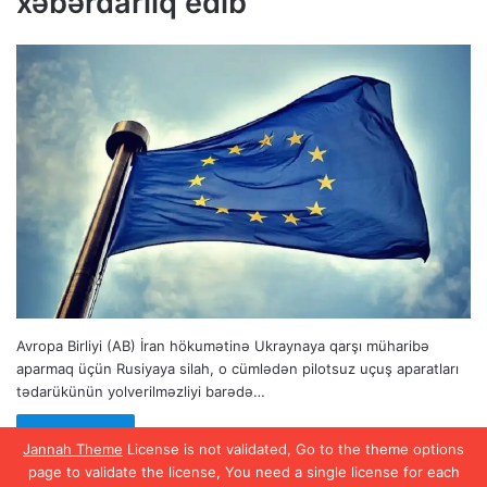
xəbərdarlıq edib
Avropa Birliyi (AB) İran hökumətinə Ukraynaya qarşı müharibə
aparmaq üçün Rusiyaya silah, o cümlədən pilotsuz uçuş aparatları
tədarükünün yolverilməzliyi barədə…
Read More »
Jannah Theme
License is not validated, Go to the theme options
page to validate the license, You need a single license for each