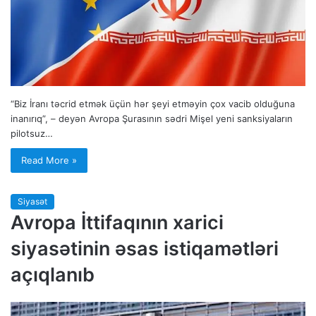
“Biz İranı təcrid etmək üçün hər şeyi etməyin çox vacib olduğuna
inanırıq”, – deyən Avropa Şurasının sədri Mişel yeni sanksiyaların
pilotsuz…
Read More »
Siyasət
Avropa İttifaqının xarici
siyasətinin əsas istiqamətləri
açıqlanıb