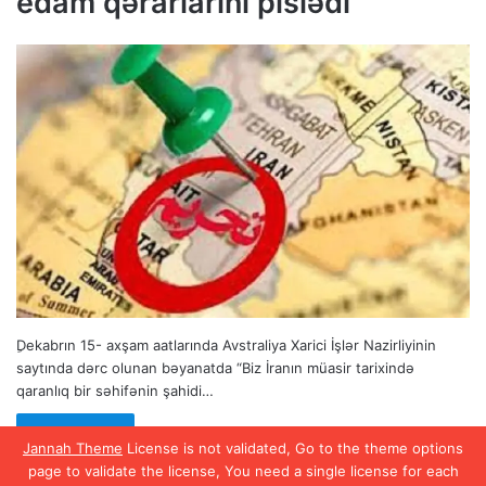
edam qərarlarını pislədi
ِDekabrın 15- axşam aatlarında Avstraliya Xarici İşlər Nazirliyinin
saytında dərc olunan bəyanatda “Biz İranın müasir tarixində
qaranlıq bir səhifənin şahidi…
Read More »
Jannah Theme
License is not validated, Go to the theme options
page to validate the license, You need a single license for each