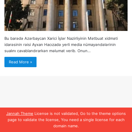
Bu barədə Azərbaycan Xarici İşlər Nazirliyinin Mətbuat xidməti
idarəsinin rəisi Ayxan Hacızadə yerli media nümayəndələrinin
sualını cavablandırarkən məlumat verib. Onun…
Read More »
Jannah Theme
License is not validated, Go to the theme options
page to validate the license, You need a single license for each
domain name.