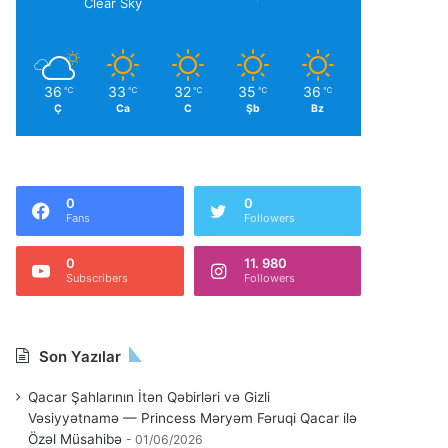
Clear Sky
36
33
32
35
36
℃
℃
℃
℃
℃
Ç
Ca
C
Şb
Bz
0
0
Fans
Followers
0
11. 980
Subscribers
Followers
Son Yazılar
Qacar Şahlarının İtən Qəbirləri və Gizli
Vəsiyyətnamə — Princess Məryəm Fəruqi Qacar ilə
Özəl Müsahibə
01/06/2026