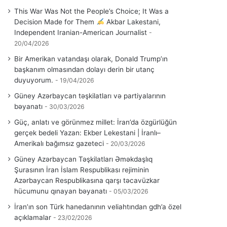
This War Was Not the People’s Choice; It Was a
Decision Made for Them
Akbar Lakestani,
Independent Iranian-American Journalist
20/04/2026
Bir Amerikan vatandaşı olarak, Donald Trump’ın
başkanım olmasından dolayı derin bir utanç
duyuyorum.
19/04/2026
Güney Azərbaycan təşkilatları və partiyalarının
bəyanatı
30/03/2026
Güç, anlatı ve görünmez millet: İran’da özgürlüğün
gerçek bedeli Yazan: Ekber Lekestani | İranlı–
Amerikalı bağımsız gazeteci
20/03/2026
Güney Azərbaycan Təşkilatları Əməkdaşlıq
Şurasının İran İslam Respublikası rejiminin
Azərbaycan Respublikasına qarşı təcavüzkar
hücumunu qınayan bəyanatı
05/03/2026
İran’ın son Türk hanedanının veliahtından gdh’a özel
açıklamalar
23/02/2026