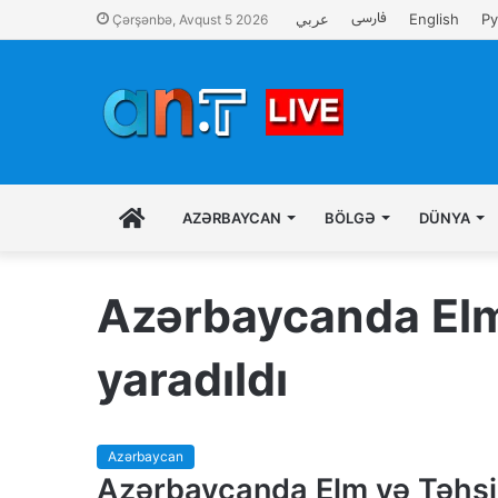
فارسی
عربي
English
Ру
Çərşənbə, Avqust 5 2026
İLK
AZƏRBAYCAN
BÖLGƏ
DÜNYA
SƏHIFƏ
Azərbaycanda Elm 
yaradıldı
Azərbaycan
Azərbaycanda Elm və Təhsi