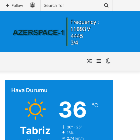
Log
Search
Follow
In
for
Random
Sidebar
Switch
Article
skin
Hava Durumu
36
℃
Tabriz
36º - 25º
13%
2.74 km/h