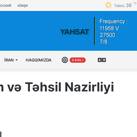
℃
36
сский
əlaqə
Təbriz
İRAN
HAQQIMIZDA
CANLI
AZƏRBAYCAN
C A N L I
TÜRKCƏSI
və Təhsil Nazirliyi
l