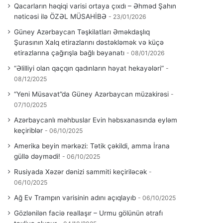
Qacarların həqiqi varisi ortaya çıxdı – Əhməd Şahın
nəticəsi ilə ÖZƏL MÜSAHİBƏ
23/01/2026
Güney Azərbaycan Təşkilatları Əməkdaşlıq
Şurasının Xalq etirazlarını dəstəkləmək və küçə
etirazlarına çağırışla bağlı bəyanatı
08/01/2026
“Əlilliyi olan qaçqın qadınların həyat hekayələri”
08/12/2025
“Yeni Müsavat”da Güney Azərbaycan müzakirəsi
07/10/2025
Azərbaycanlı məhbuslar Evin həbsxanasında eyləm
keçiriblər
06/10/2025
Amerika beyin mərkəzi: Tətik çəkildi, amma İrana
güllə dəymədi!
06/10/2025
Rusiyada Xəzər dənizi sammiti keçiriləcək
06/10/2025
Ağ Ev Trampın varisinin adını açıqlayıb
06/10/2025
Gözlənilən faciə reallaşır – Urmu gölünün ətrafı