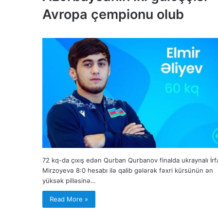
Avropa çempionu olub
72 kq-da çıxış edən Qurban Qurbanov finalda ukraynalı İrf
Mirzoyevə 8:0 hesabı ilə qalib gələrək fəxri kürsünün ən
yüksək pilləsinə…
Read More »