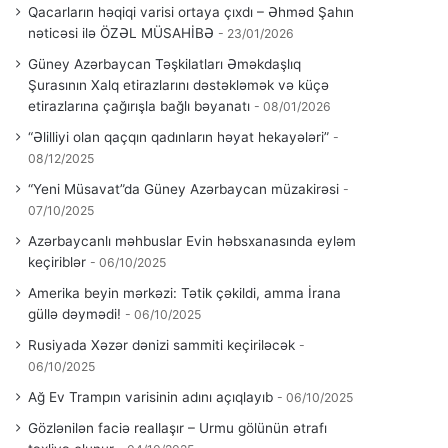
Qacarların həqiqi varisi ortaya çıxdı – Əhməd Şahın
nəticəsi ilə ÖZƏL MÜSAHİBƏ
23/01/2026
Güney Azərbaycan Təşkilatları Əməkdaşlıq
Şurasının Xalq etirazlarını dəstəkləmək və küçə
etirazlarına çağırışla bağlı bəyanatı
08/01/2026
“Əlilliyi olan qaçqın qadınların həyat hekayələri”
08/12/2025
“Yeni Müsavat”da Güney Azərbaycan müzakirəsi
07/10/2025
Azərbaycanlı məhbuslar Evin həbsxanasında eyləm
keçiriblər
06/10/2025
Amerika beyin mərkəzi: Tətik çəkildi, amma İrana
güllə dəymədi!
06/10/2025
Rusiyada Xəzər dənizi sammiti keçiriləcək
06/10/2025
Ağ Ev Trampın varisinin adını açıqlayıb
06/10/2025
Gözlənilən faciə reallaşır – Urmu gölünün ətrafı