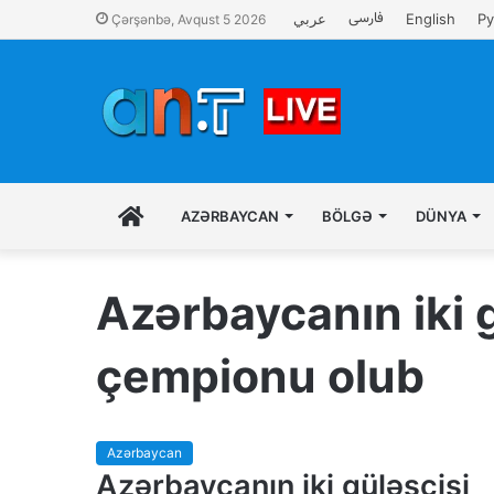
فارسی
عربي
English
Ру
Çərşənbə, Avqust 5 2026
İLK
AZƏRBAYCAN
BÖLGƏ
DÜNYA
SƏHIFƏ
Azərbaycanın iki 
çempionu olub
Azərbaycan
Azərbaycanın iki güləşçisi