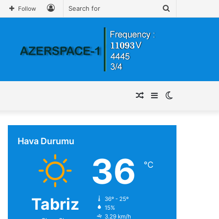
Log
Search
Follow
In
for
Random
Sidebar
Switch
Article
skin
Hava Durumu
36
℃
Tabriz
36º - 25º
15%
3.29 km/h