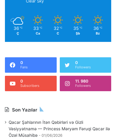
Clear Sky
36
33
32
35
36
℃
℃
℃
℃
℃
Ç
Ca
C
Şb
Bz
0
0
Fans
Followers
0
11. 980
Subscribers
Followers
Son Yazılar
Qacar Şahlarının İtən Qəbirləri və Gizli
Vəsiyyətnamə — Princess Məryəm Fəruqi Qacar ilə
Özəl Müsahibə
01/06/2026