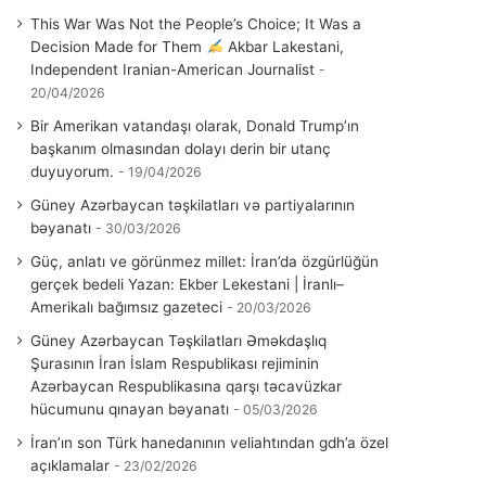
This War Was Not the People’s Choice; It Was a
Decision Made for Them
Akbar Lakestani,
Independent Iranian-American Journalist
20/04/2026
Bir Amerikan vatandaşı olarak, Donald Trump’ın
başkanım olmasından dolayı derin bir utanç
duyuyorum.
19/04/2026
Güney Azərbaycan təşkilatları və partiyalarının
bəyanatı
30/03/2026
Güç, anlatı ve görünmez millet: İran’da özgürlüğün
gerçek bedeli Yazan: Ekber Lekestani | İranlı–
Amerikalı bağımsız gazeteci
20/03/2026
Güney Azərbaycan Təşkilatları Əməkdaşlıq
Şurasının İran İslam Respublikası rejiminin
Azərbaycan Respublikasına qarşı təcavüzkar
hücumunu qınayan bəyanatı
05/03/2026
İran’ın son Türk hanedanının veliahtından gdh’a özel
açıklamalar
23/02/2026