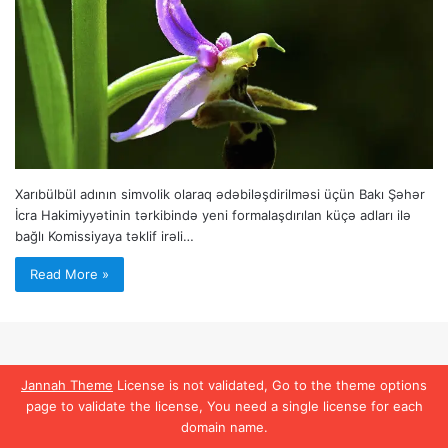
Xarıbülbül adının simvolik olaraq ədəbiləşdirilməsi üçün Bakı Şəhər
İcra Hakimiyyətinin tərkibində yeni formalaşdırılan küçə adları ilə
bağlı Komissiyaya təklif irəli…
Read More »
Jannah Theme
License is not validated, Go to the theme options
page to validate the license, You need a single license for each
domain name.