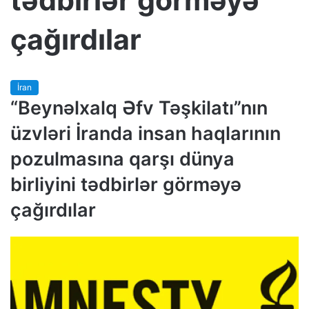
çağırdılar
İran
“Beynəlxalq Əfv Təşkilatı”nın
üzvləri İranda insan haqlarının
pozulmasına qarşı dünya
birliyini tədbirlər görməyə
çağırdılar