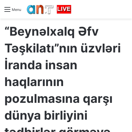
Menu
“Beynəlxalq Əfv
Təşkilatı”nın üzvləri
İranda insan
haqlarının
pozulmasına qarşı
dünya birliyini
tədbirlər görməyə