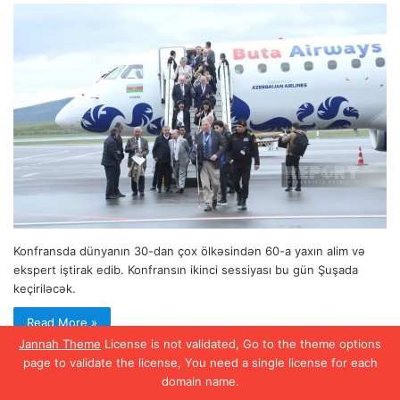
Konfransda dünyanın 30-dan çox ölkəsindən 60-a yaxın alim və
ekspert iştirak edib. Konfransın ikinci sessiyası bu gün Şuşada
keçiriləcək.
Read More »
Jannah Theme
License is not validated, Go to the theme options
page to validate the license, You need a single license for each
domain name.