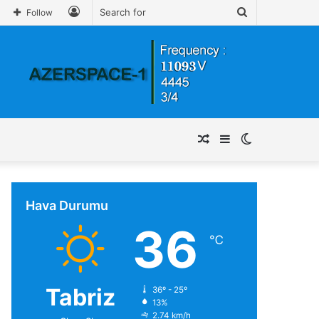
Log
Search
Follow
In
for
Random
Sidebar
Switch
Article
skin
Hava Durumu
36
℃
Tabriz
36º - 25º
13%
2.74 km/h