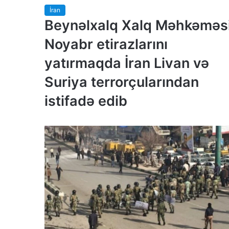
İran
Beynəlxalq Xalq Məhkəməsi
Noyabr etirazlarını
yatırmaqda İran Livan və
Suriya terrorçularından
istifadə edib