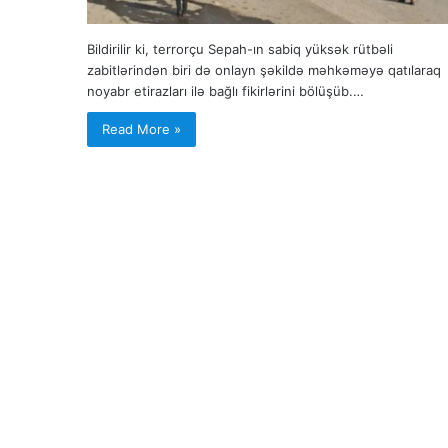
Bildirilir ki, terrorçu Sepah-ın sabiq yüksək rütbəli
zabitlərindən biri də onlayn şəkildə məhkəməyə qatılaraq
noyabr etirazları ilə bağlı fikirlərini bölüşüb.…
Read More »