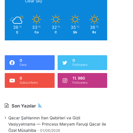
Clear Sky
36
33
32
35
36
℃
℃
℃
℃
℃
Ç
Ca
C
Şb
Bz
0
0
Fans
Followers
0
11. 980
Subscribers
Followers
Son Yazılar
Qacar Şahlarının İtən Qəbirləri və Gizli
Vəsiyyətnamə — Princess Məryəm Fəruqi Qacar ilə
Özəl Müsahibə
01/06/2026