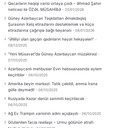
Qacarların həqiqi varisi ortaya çıxdı – Əhməd Şahın
nəticəsi ilə ÖZƏL MÜSAHİBƏ
23/01/2026
Güney Azərbaycan Təşkilatları Əməkdaşlıq
Şurasının Xalq etirazlarını dəstəkləmək və küçə
etirazlarına çağırışla bağlı bəyanatı
08/01/2026
“Əlilliyi olan qaçqın qadınların həyat hekayələri”
08/12/2025
“Yeni Müsavat”da Güney Azərbaycan müzakirəsi
07/10/2025
Azərbaycanlı məhbuslar Evin həbsxanasında eyləm
keçiriblər
06/10/2025
Amerika beyin mərkəzi: Tətik çəkildi, amma İrana
güllə dəymədi!
06/10/2025
Rusiyada Xəzər dənizi sammiti keçiriləcək
06/10/2025
Ağ Ev Trampın varisinin adını açıqlayıb
06/10/2025
Gözlənilən faciə reallaşır – Urmu gölünün ətrafı