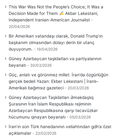
This War Was Not the People’s Choice; It Was a
Decision Made for Them
Akbar Lakestani,
Independent Iranian-American Journalist
20/04/2026
Bir Amerikan vatandaşı olarak, Donald Trump’ın
başkanım olmasından dolayı derin bir utanç
duyuyorum.
19/04/2026
Güney Azərbaycan təşkilatları və partiyalarının
bəyanatı
30/03/2026
Güç, anlatı ve görünmez millet: İran’da özgürlüğün
gerçek bedeli Yazan: Ekber Lekestani | İranlı–
Amerikalı bağımsız gazeteci
20/03/2026
Güney Azərbaycan Təşkilatları Əməkdaşlıq
Şurasının İran İslam Respublikası rejiminin
Azərbaycan Respublikasına qarşı təcavüzkar
hücumunu qınayan bəyanatı
05/03/2026
İran’ın son Türk hanedanının veliahtından gdh’a özel
açıklamalar
23/02/2026