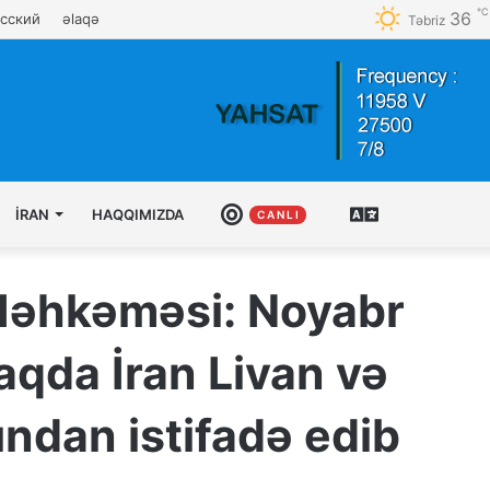
℃
36
сский
əlaqə
Təbriz
İRAN
HAQQIMIZDA
CANLI
AZƏRBAYCAN
C A N L I
TÜRKCƏSI
Məhkəməsi: Noyabr
maqda İran Livan və
ından istifadə edib