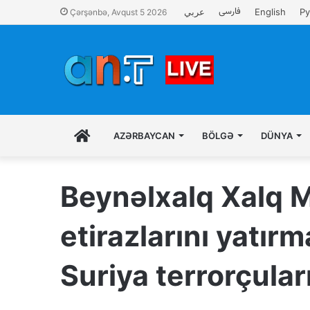
فارسی
عربي
English
Ру
Çərşənbə, Avqust 5 2026
İLK
AZƏRBAYCAN
BÖLGƏ
DÜNYA
SƏHIFƏ
Beynəlxalq Xalq 
etirazlarını yatır
Suriya terrorçular