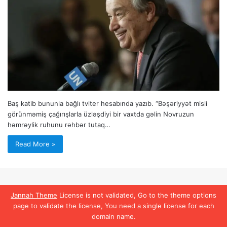
Baş katib bununla bağlı tviter hesabında yazıb. “Bəşəriyyət misli
görünməmiş çağırışlarla üzləşdiyi bir vaxtda gəlin Novruzun
həmrəylik ruhunu rəhbər tutaq…
Read More »
Jannah Theme
License is not validated, Go to the theme options
page to validate the license, You need a single license for each
domain name.