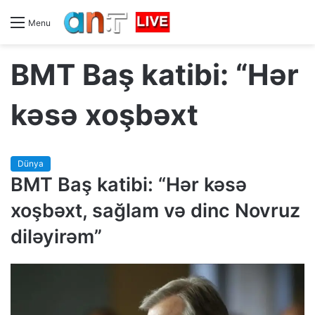
Menu
BMT Baş katibi: “Hər
kəsə xoşbəxt
Dünya
BMT Baş katibi: “Hər kəsə
xoşbəxt, sağlam və dinc Novruz
diləyirəm”