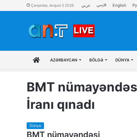
فارسی
عربي
English
Ру
Çərşənbə, Avqust 5 2026
İLK
AZƏRBAYCAN
BÖLGƏ
DÜNYA
SƏHIFƏ
BMT nümayəndəsi 
İranı qınadı
Dünya
BMT nümayəndəsi