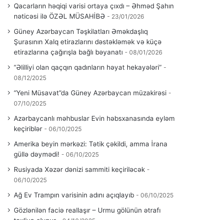
Qacarların həqiqi varisi ortaya çıxdı – Əhməd Şahın
nəticəsi ilə ÖZƏL MÜSAHİBƏ
23/01/2026
Güney Azərbaycan Təşkilatları Əməkdaşlıq
Şurasının Xalq etirazlarını dəstəkləmək və küçə
etirazlarına çağırışla bağlı bəyanatı
08/01/2026
“Əlilliyi olan qaçqın qadınların həyat hekayələri”
08/12/2025
“Yeni Müsavat”da Güney Azərbaycan müzakirəsi
07/10/2025
Azərbaycanlı məhbuslar Evin həbsxanasında eyləm
keçiriblər
06/10/2025
Amerika beyin mərkəzi: Tətik çəkildi, amma İrana
güllə dəymədi!
06/10/2025
Rusiyada Xəzər dənizi sammiti keçiriləcək
06/10/2025
Ağ Ev Trampın varisinin adını açıqlayıb
06/10/2025
Gözlənilən faciə reallaşır – Urmu gölünün ətrafı