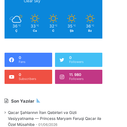
Clear Sky
36
33
32
35
36
℃
℃
℃
℃
℃
Ç
Ca
C
Şb
Bz
0
0
Fans
Followers
0
11. 980
Subscribers
Followers
Son Yazılar
Qacar Şahlarının İtən Qəbirləri və Gizli
Vəsiyyətnamə — Princess Məryəm Fəruqi Qacar ilə
Özəl Müsahibə
01/06/2026