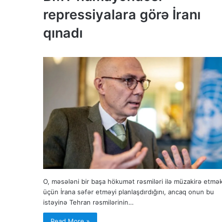
repressiyalara görə İranı
qınadı
O, məsələni bir başa hökumət rəsmiləri ilə müzakirə etmə
üçün İrana səfər etməyi planlaşdırdığını, ancaq onun bu
istəyinə Tehran rəsmilərinin…
Read More »