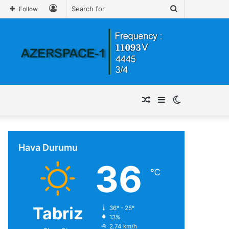
Log
Search
Follow
In
for
Random
Sidebar
Switch
Article
skin
Hava Durumu
36
℃
Tabriz
36º - 25º
13%
2.74 km/h