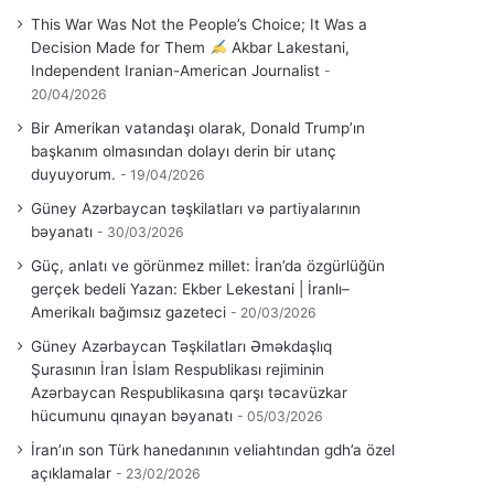
This War Was Not the People’s Choice; It Was a
Decision Made for Them
Akbar Lakestani,
Independent Iranian-American Journalist
20/04/2026
Bir Amerikan vatandaşı olarak, Donald Trump’ın
başkanım olmasından dolayı derin bir utanç
duyuyorum.
19/04/2026
Güney Azərbaycan təşkilatları və partiyalarının
bəyanatı
30/03/2026
Güç, anlatı ve görünmez millet: İran’da özgürlüğün
gerçek bedeli Yazan: Ekber Lekestani | İranlı–
Amerikalı bağımsız gazeteci
20/03/2026
Güney Azərbaycan Təşkilatları Əməkdaşlıq
Şurasının İran İslam Respublikası rejiminin
Azərbaycan Respublikasına qarşı təcavüzkar
hücumunu qınayan bəyanatı
05/03/2026
İran’ın son Türk hanedanının veliahtından gdh’a özel
açıklamalar
23/02/2026