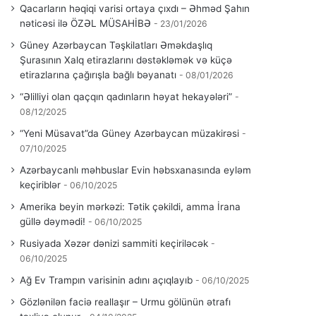
Qacarların həqiqi varisi ortaya çıxdı – Əhməd Şahın
nəticəsi ilə ÖZƏL MÜSAHİBƏ
23/01/2026
Güney Azərbaycan Təşkilatları Əməkdaşlıq
Şurasının Xalq etirazlarını dəstəkləmək və küçə
etirazlarına çağırışla bağlı bəyanatı
08/01/2026
“Əlilliyi olan qaçqın qadınların həyat hekayələri”
08/12/2025
“Yeni Müsavat”da Güney Azərbaycan müzakirəsi
07/10/2025
Azərbaycanlı məhbuslar Evin həbsxanasında eyləm
keçiriblər
06/10/2025
Amerika beyin mərkəzi: Tətik çəkildi, amma İrana
güllə dəymədi!
06/10/2025
Rusiyada Xəzər dənizi sammiti keçiriləcək
06/10/2025
Ağ Ev Trampın varisinin adını açıqlayıb
06/10/2025
Gözlənilən faciə reallaşır – Urmu gölünün ətrafı