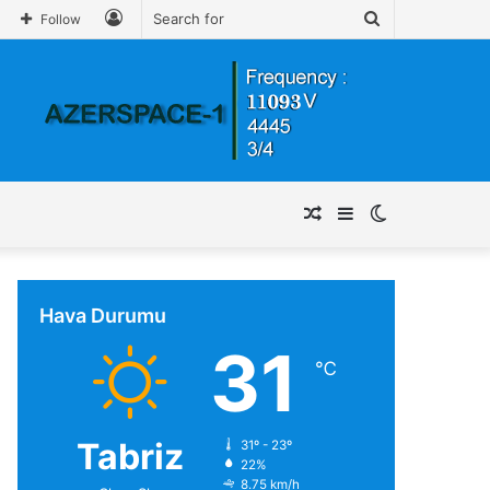
Log
Search
Follow
In
for
Random
Sidebar
Switch
Article
skin
Hava Durumu
31
℃
Tabriz
31º - 23º
22%
8.75 km/h