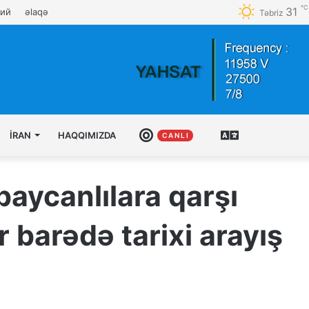
℃
31
кий
əlaqə
Təbriz
İRAN
HAQQIMIZDA
CANLI
AZƏRBAYCAN
C A N L I
TÜRKCƏSI
baycanlılara qarşı
 barədə tarixi arayış