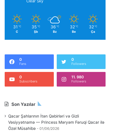
Clear Sky
31
35
36
32
32
℃
℃
℃
℃
℃
C
Şb
Bz
Be
Ça
0
0
Fans
Followers
0
11. 980
Subscribers
Followers
Son Yazılar
Qacar Şahlarının İtən Qəbirləri və Gizli
Vəsiyyətnamə — Princess Məryəm Fəruqi Qacar ilə
Özəl Müsahibə
01/06/2026