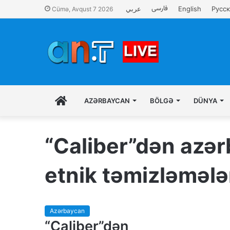
فارسی
عربي
English
Русс
Cümə, Avqust 7 2026
İLK
AZƏRBAYCAN
BÖLGƏ
DÜNYA
SƏHIFƏ
“Caliber”dən azər
etnik təmizləmələr
Azərbaycan
“Caliber”dən