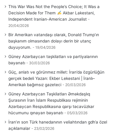
This War Was Not the People’s Choice; It Was a
Decision Made for Them
Akbar Lakestani,
Independent Iranian-American Journalist
20/04/2026
Bir Amerikan vatandaşı olarak, Donald Trump’ın
başkanım olmasından dolayı derin bir utanç
duyuyorum.
19/04/2026
Güney Azərbaycan təşkilatları və partiyalarının
bəyanatı
30/03/2026
Güç, anlatı ve görünmez millet: İran’da özgürlüğün
gerçek bedeli Yazan: Ekber Lekestani | İranlı–
Amerikalı bağımsız gazeteci
20/03/2026
Güney Azərbaycan Təşkilatları Əməkdaşlıq
Şurasının İran İslam Respublikası rejiminin
Azərbaycan Respublikasına qarşı təcavüzkar
hücumunu qınayan bəyanatı
05/03/2026
İran’ın son Türk hanedanının veliahtından gdh’a özel
açıklamalar
23/02/2026