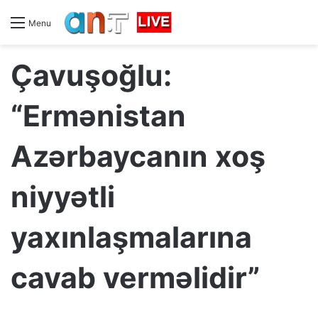
Menu
Çavuşoğlu:
“Ermənistan
Azərbaycanın xoş
niyyətli
yaxınlaşmalarına
cavab verməlidir”