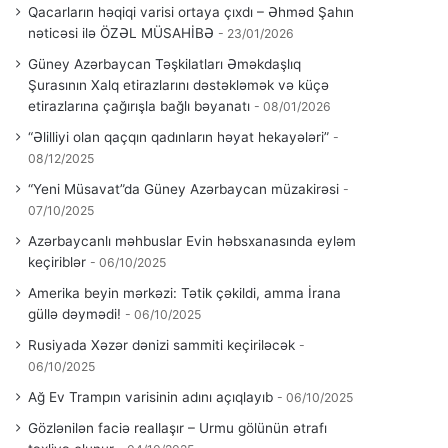
Qacarların həqiqi varisi ortaya çıxdı – Əhməd Şahın
nəticəsi ilə ÖZƏL MÜSAHİBƏ
23/01/2026
Güney Azərbaycan Təşkilatları Əməkdaşlıq
Şurasının Xalq etirazlarını dəstəkləmək və küçə
etirazlarına çağırışla bağlı bəyanatı
08/01/2026
“Əlilliyi olan qaçqın qadınların həyat hekayələri”
08/12/2025
“Yeni Müsavat”da Güney Azərbaycan müzakirəsi
07/10/2025
Azərbaycanlı məhbuslar Evin həbsxanasında eyləm
keçiriblər
06/10/2025
Amerika beyin mərkəzi: Tətik çəkildi, amma İrana
güllə dəymədi!
06/10/2025
Rusiyada Xəzər dənizi sammiti keçiriləcək
06/10/2025
Ağ Ev Trampın varisinin adını açıqlayıb
06/10/2025
Gözlənilən faciə reallaşır – Urmu gölünün ətrafı