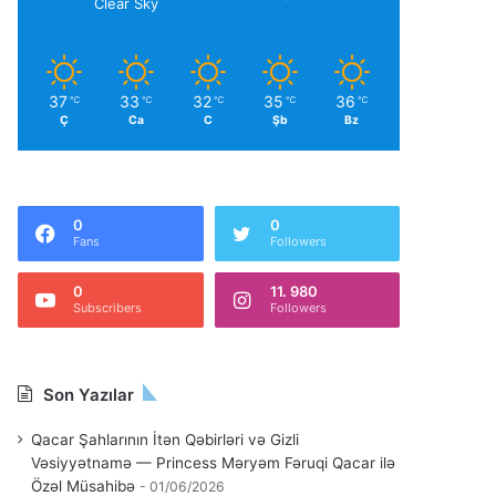
Clear Sky
37
33
32
35
36
℃
℃
℃
℃
℃
Ç
Ca
C
Şb
Bz
0
0
Fans
Followers
0
11. 980
Subscribers
Followers
Son Yazılar
Qacar Şahlarının İtən Qəbirləri və Gizli
Vəsiyyətnamə — Princess Məryəm Fəruqi Qacar ilə
Özəl Müsahibə
01/06/2026