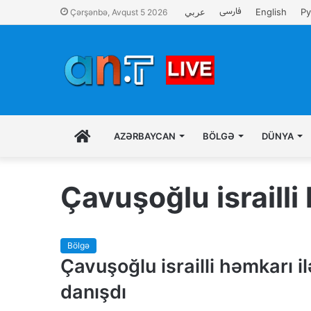
فارسی
عربي
English
Ру
Çərşənbə, Avqust 5 2026
İLK
AZƏRBAYCAN
BÖLGƏ
DÜNYA
SƏHIFƏ
Çavuşoğlu israilli
Bölgə
Çavuşoğlu israilli həmkarı il
danışdı