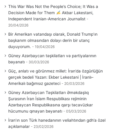
This War Was Not the People’s Choice; It Was a
Decision Made for Them
Akbar Lakestani,
Independent Iranian-American Journalist
20/04/2026
Bir Amerikan vatandaşı olarak, Donald Trump’ın
başkanım olmasından dolayı derin bir utanç
duyuyorum.
19/04/2026
Güney Azərbaycan təşkilatları və partiyalarının
bəyanatı
30/03/2026
Güç, anlatı ve görünmez millet: İran’da özgürlüğün
gerçek bedeli Yazan: Ekber Lekestani | İranlı–
Amerikalı bağımsız gazeteci
20/03/2026
Güney Azərbaycan Təşkilatları Əməkdaşlıq
Şurasının İran İslam Respublikası rejiminin
Azərbaycan Respublikasına qarşı təcavüzkar
hücumunu qınayan bəyanatı
05/03/2026
İran’ın son Türk hanedanının veliahtından gdh’a özel
açıklamalar
23/02/2026