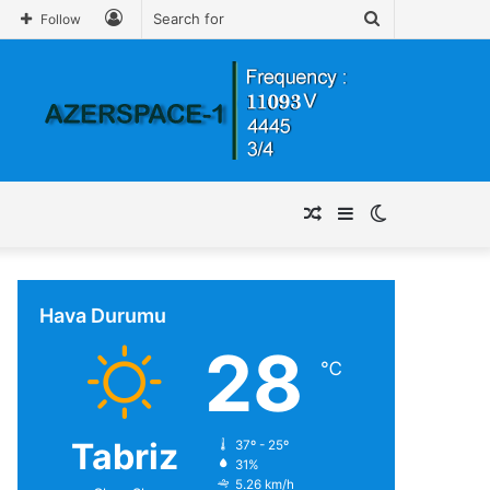
Log
Search
Follow
In
for
Random
Sidebar
Switch
Article
skin
Hava Durumu
28
℃
Tabriz
37º - 25º
31%
5.26 km/h