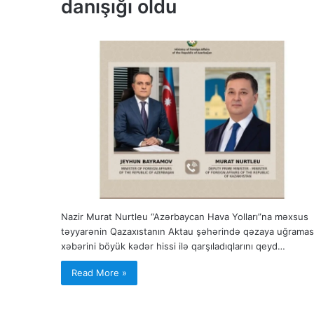
danışığı oldu
Nazir Murat Nurtleu “Azərbaycan Hava Yolları”na məxsus
təyyarənin Qazaxıstanın Aktau şəhərində qəzaya uğramas
xəbərini böyük kədər hissi ilə qarşıladıqlarını qeyd…
Read More »