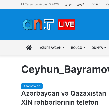
فارسی
عربي
English
Ру
Çərşənbə, Avqust 5 2026
İLK
AZƏRBAYCAN
BÖLGƏ
DÜNYA
SƏHIFƏ
Ceyhun_Bayramo
Azərbaycan
Azərbaycan və Qazaxıstan
XİN rəhbərlərinin telefon