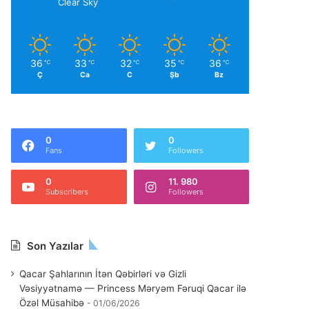
Clear Sky
36
33
32
35
36
℃
℃
℃
℃
℃
Ç
Ca
C
Şb
Bz
0
0
Fans
Followers
0
11. 980
Subscribers
Followers
Son Yazılar
Qacar Şahlarının İtən Qəbirləri və Gizli
Vəsiyyətnamə — Princess Məryəm Fəruqi Qacar ilə
Özəl Müsahibə
01/06/2026