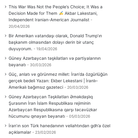
This War Was Not the People’s Choice; It Was a
Decision Made for Them
Akbar Lakestani,
Independent Iranian-American Journalist
20/04/2026
Bir Amerikan vatandaşı olarak, Donald Trump’ın
başkanım olmasından dolayı derin bir utanç
duyuyorum.
19/04/2026
Güney Azərbaycan təşkilatları və partiyalarının
bəyanatı
30/03/2026
Güç, anlatı ve görünmez millet: İran’da özgürlüğün
gerçek bedeli Yazan: Ekber Lekestani | İranlı–
Amerikalı bağımsız gazeteci
20/03/2026
Güney Azərbaycan Təşkilatları Əməkdaşlıq
Şurasının İran İslam Respublikası rejiminin
Azərbaycan Respublikasına qarşı təcavüzkar
hücumunu qınayan bəyanatı
05/03/2026
İran’ın son Türk hanedanının veliahtından gdh’a özel
açıklamalar
23/02/2026