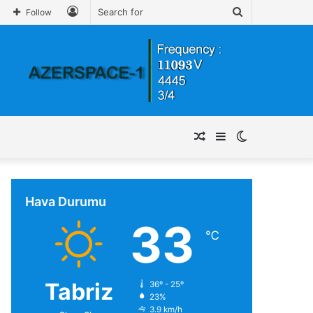
Log
Search
Follow
In
for
Random
Sidebar
Switch
Article
skin
Hava Durumu
33
℃
Tabriz
36º - 25º
23%
3.9 km/h