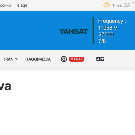
℃
33
сский
əlaqə
Təbriz
İRAN
HAQQIMIZDA
CANLI
AZƏRBAYCAN
C A N L I
TÜRKCƏSI
va