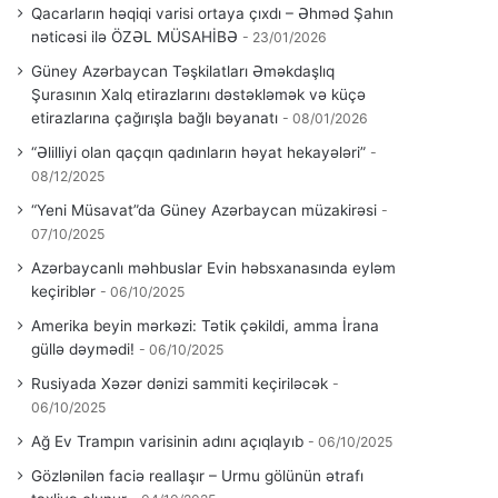
Qacarların həqiqi varisi ortaya çıxdı – Əhməd Şahın
nəticəsi ilə ÖZƏL MÜSAHİBƏ
23/01/2026
Güney Azərbaycan Təşkilatları Əməkdaşlıq
Şurasının Xalq etirazlarını dəstəkləmək və küçə
etirazlarına çağırışla bağlı bəyanatı
08/01/2026
“Əlilliyi olan qaçqın qadınların həyat hekayələri”
08/12/2025
“Yeni Müsavat”da Güney Azərbaycan müzakirəsi
07/10/2025
Azərbaycanlı məhbuslar Evin həbsxanasında eyləm
keçiriblər
06/10/2025
Amerika beyin mərkəzi: Tətik çəkildi, amma İrana
güllə dəymədi!
06/10/2025
Rusiyada Xəzər dənizi sammiti keçiriləcək
06/10/2025
Ağ Ev Trampın varisinin adını açıqlayıb
06/10/2025
Gözlənilən faciə reallaşır – Urmu gölünün ətrafı