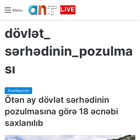
Menu
dövlət_
sərhədinin_pоzulma
sı
Azərbaycan
Ötən ay dövlət sərhədinin
pоzulmasına görə 18 əcnəbi
saxlanılıb