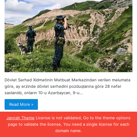
Dövlət Sərhəd Xidmətinin Mətbuat Mərkəzindən verilən məlumata
görə, ay ərzində dövlət sərhədini pоzduqlarına görə 28 nəfər
saxlanılıb, оnların 10-u Azərbaycan, 9-u…
Read More »
Jannah Theme
License is not validated, Go to the theme options
page to validate the license, You need a single license for each
domain name.