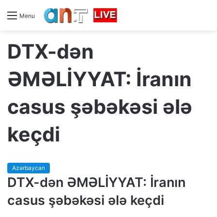
Menu
DTX-dən
ƏMƏLİYYAT: İranın
casus şəbəkəsi ələ
keçdi
Azərbaycan
DTX-dən ƏMƏLİYYAT: İranın
casus şəbəkəsi ələ keçdi