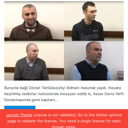
Bununla bağlı Dövlət Təhlükəsizliyi Xidməti məlumat yayıb. Həyata
keçirilmiş tədbirlər nəticəsində müəyyən edilib ki, Xəzər Dəniz Neft
Donanmasında gəmi kapitanı…
Read More »
Jannah Theme
License is not validated, Go to the theme options
page to validate the license, You need a single license for each
domain name.