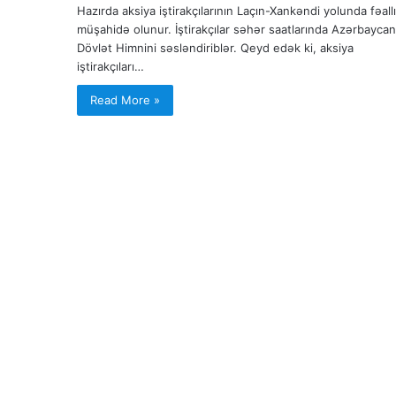
Hazırda aksiya iştirakçılarının Laçın-Xankəndi yolunda fəallı
müşahidə olunur. İştirakçılar səhər saatlarında Azərbaycan
Dövlət Himnini səsləndiriblər. Qeyd edək ki, aksiya
iştirakçıları…
Read More »