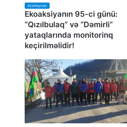
Azərbaycan
Ekoaksiyanın 95-ci günü:
“Qızılbulaq” və “Dəmirli”
yataqlarında monitorinq
keçirilməlidir!