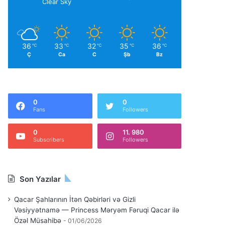
Clear Sky
36
33
32
35
36
℃
℃
℃
℃
℃
Ç
Ca
C
Şb
Bz
0
0
Fans
Followers
0
11. 980
Subscribers
Followers
Son Yazılar
Qacar Şahlarının İtən Qəbirləri və Gizli
Vəsiyyətnamə — Princess Məryəm Fəruqi Qacar ilə
Özəl Müsahibə
01/06/2026