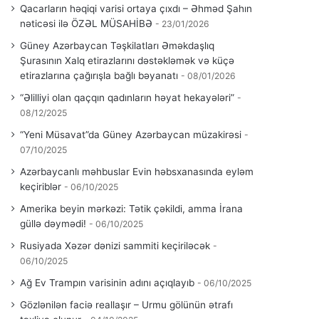
Qacarların həqiqi varisi ortaya çıxdı – Əhməd Şahın
nəticəsi ilə ÖZƏL MÜSAHİBƏ
23/01/2026
Güney Azərbaycan Təşkilatları Əməkdaşlıq
Şurasının Xalq etirazlarını dəstəkləmək və küçə
etirazlarına çağırışla bağlı bəyanatı
08/01/2026
“Əlilliyi olan qaçqın qadınların həyat hekayələri”
08/12/2025
“Yeni Müsavat”da Güney Azərbaycan müzakirəsi
07/10/2025
Azərbaycanlı məhbuslar Evin həbsxanasında eyləm
keçiriblər
06/10/2025
Amerika beyin mərkəzi: Tətik çəkildi, amma İrana
güllə dəymədi!
06/10/2025
Rusiyada Xəzər dənizi sammiti keçiriləcək
06/10/2025
Ağ Ev Trampın varisinin adını açıqlayıb
06/10/2025
Gözlənilən faciə reallaşır – Urmu gölünün ətrafı