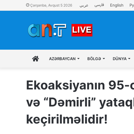
فارسی
عربي
English
Ру
Çərşənbə, Avqust 5 2026
İLK
AZƏRBAYCAN
BÖLGƏ
DÜNYA
SƏHIFƏ
Ekoaksiyanın 95-c
və “Dəmirli” yata
keçirilməlidir!