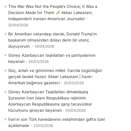
This War Was Not the People’s Choice; It Was a
Decision Made for Them
Akbar Lakestani,
Independent Iranian-American Journalist
20/04/2026
Bir Amerikan vatandaşı olarak, Donald Trump’ın
başkanım olmasından dolayı derin bir utanç
duyuyorum.
19/04/2026
Güney Azərbaycan təşkilatları və partiyalarının
bəyanatı
30/03/2026
Güç, anlatı ve görünmez millet: İran’da özgürlüğün
gerçek bedeli Yazan: Ekber Lekestani | İranlı–
Amerikalı bağımsız gazeteci
20/03/2026
Güney Azərbaycan Təşkilatları Əməkdaşlıq
Şurasının İran İslam Respublikası rejiminin
Azərbaycan Respublikasına qarşı təcavüzkar
hücumunu qınayan bəyanatı
05/03/2026
İran’ın son Türk hanedanının veliahtından gdh’a özel
açıklamalar
23/02/2026