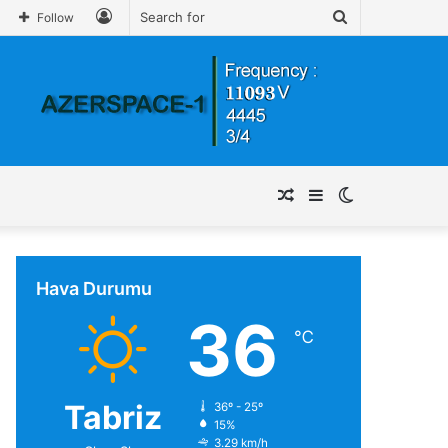
Log
Search
Follow
In
for
Random
Sidebar
Switch
Article
skin
Hava Durumu
36
℃
Tabriz
36º - 25º
15%
3.29 km/h