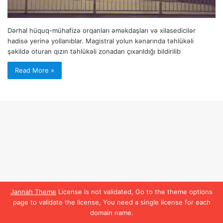
Dərhal hüquq-mühafizə orqanları əməkdaşları və xilasedicilər
hadisə yerinə yollanıblar. Magistral yolun kənarında təhlükəli
şəkildə oturan qızın təhlükəli zonadan çıxarıldığı bildirilib
Read More »
Jannah Theme
License is not validated, Go to the theme options
page to validate the license, You need a single license for each
domain name.