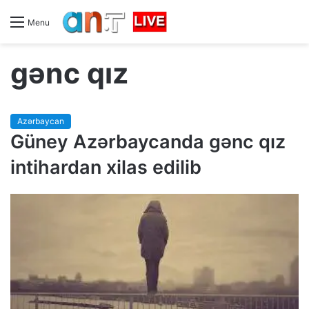
Menu
gənc qız
Azərbaycan
Güney Azərbaycanda gənc qız
intihardan xilas edilib