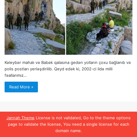
Kəleybər mahalı və Babək qalasına gedən yolların çoxu bağlanıb və
polis postları yerləşdirilib. Qeyd edək ki, 2002-ci ildə milli
fəallarımız…
Read More »
Jannah Theme
License is not validated, Go to the theme options
page to validate the license, You need a single license for each
domain name.