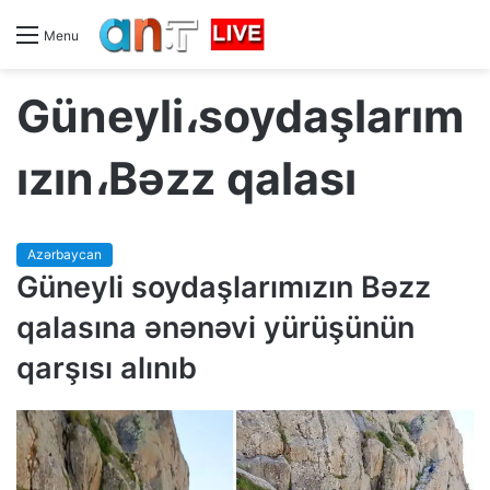
Menu
Güneyli،soydaşlarım
ızın،Bəzz qalası
Azərbaycan
Güneyli soydaşlarımızın Bəzz
qalasına ənənəvi yürüşünün
qarşısı alınıb