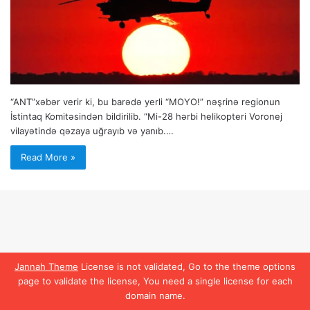
“ANT”xəbər verir ki, bu barədə yerli “MOYO!” nəşrinə regionun
İstintaq Komitəsindən bildirilib. “Mi-28 hərbi helikopteri Voronej
vilayətində qəzaya uğrayıb və yanıb.…
Read More »
Jannah Theme
License is not validated, Go to the theme options
page to validate the license, You need a single license for each
domain name.