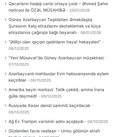
Qacarların həqiqi varisi ortaya çıxdı – Əhməd Şahın
nəticəsi ilə ÖZƏL MÜSAHİBƏ
23/01/2026
Güney Azərbaycan Təşkilatları Əməkdaşlıq
Şurasının Xalq etirazlarını dəstəkləmək və küçə
etirazlarına çağırışla bağlı bəyanatı
08/01/2026
“Əlilliyi olan qaçqın qadınların həyat hekayələri”
08/12/2025
“Yeni Müsavat”da Güney Azərbaycan müzakirəsi
07/10/2025
Azərbaycanlı məhbuslar Evin həbsxanasında eyləm
keçiriblər
06/10/2025
Amerika beyin mərkəzi: Tətik çəkildi, amma İrana
güllə dəymədi!
06/10/2025
Rusiyada Xəzər dənizi sammiti keçiriləcək
06/10/2025
Ağ Ev Trampın varisinin adını açıqlayıb
06/10/2025
Gözlənilən faciə reallaşır – Urmu gölünün ətrafı