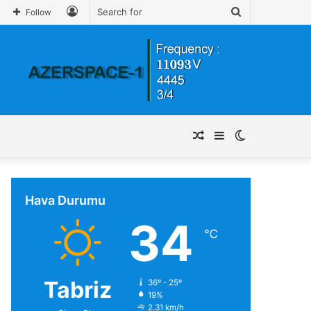
Log
Search
Follow
In
for
Random
Sidebar
Switch
Article
skin
Hava Durumu
34
℃
Tabriz
36º - 25º
19%
2.31 km/h