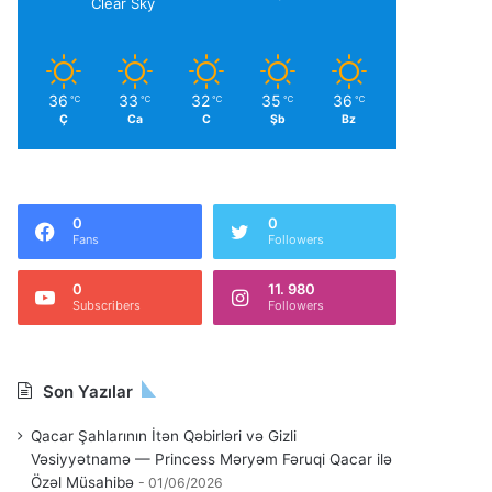
Clear Sky
36
33
32
35
36
℃
℃
℃
℃
℃
Ç
Ca
C
Şb
Bz
0
0
Fans
Followers
0
11. 980
Subscribers
Followers
Son Yazılar
Qacar Şahlarının İtən Qəbirləri və Gizli
Vəsiyyətnamə — Princess Məryəm Fəruqi Qacar ilə
Özəl Müsahibə
01/06/2026