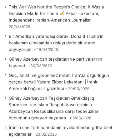
This War Was Not the People’s Choice; It Was a
Decision Made for Them
Akbar Lakestani,
Independent Iranian-American Journalist
20/04/2026
Bir Amerikan vatandaşı olarak, Donald Trump’ın
başkanım olmasından dolayı derin bir utanç
duyuyorum.
19/04/2026
Güney Azərbaycan təşkilatları və partiyalarının
bəyanatı
30/03/2026
Güç, anlatı ve görünmez millet: İran’da özgürlüğün
gerçek bedeli Yazan: Ekber Lekestani | İranlı–
Amerikalı bağımsız gazeteci
20/03/2026
Güney Azərbaycan Təşkilatları Əməkdaşlıq
Şurasının İran İslam Respublikası rejiminin
Azərbaycan Respublikasına qarşı təcavüzkar
hücumunu qınayan bəyanatı
05/03/2026
İran’ın son Türk hanedanının veliahtından gdh’a özel
açıklamalar
23/02/2026