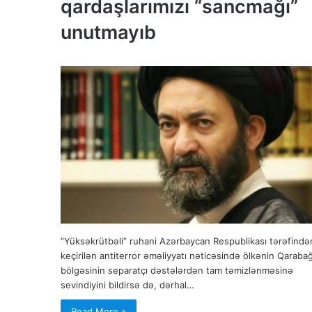
qardaşlarımızı “sancmağı”
unutmayıb
“Yüksəkrütbəli” ruhani Azərbaycan Respublikası tərəfində
keçirilən antiterror əməliyyatı nəticəsində ölkənin Qaraba
bölgəsinin separatçı dəstələrdən tam təmizlənməsinə
sevindiyini bildirsə də, dərhal…
Read More »