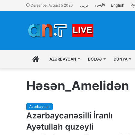
فارسی
عربي
English
Ру
Çərşənbə, Avqust 5 2026
İLK
AZƏRBAYCAN
BÖLGƏ
DÜNYA
SƏHIFƏ
Həsən_Amelidən
Azərbaycan
Azərbaycanəsilli İranlı
Ayətullah quzeyli