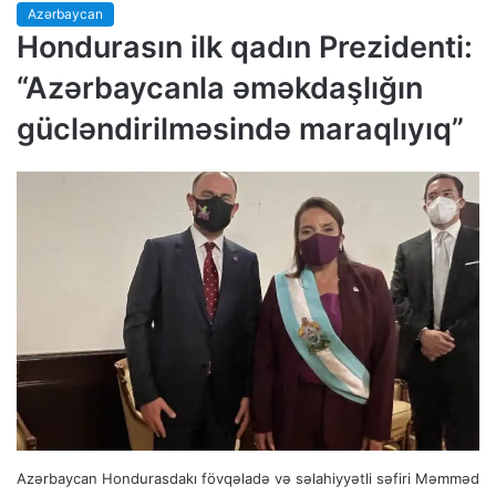
Azərbaycan
Hondurasın ilk qadın Prezidenti:
“Azərbaycanla əməkdaşlığın
gücləndirilməsində maraqlıyıq”
Azərbaycan Hondurasdakı fövqəladə və səlahiyyətli səfiri Məmməd