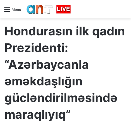
Menu
Hondurasın ilk qadın
Prezidenti:
“Azərbaycanla
əməkdaşlığın
gücləndirilməsində
maraqlıyıq”