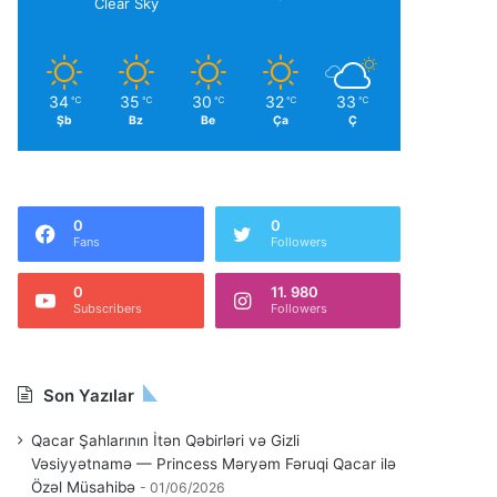
Clear Sky
34
35
30
32
33
℃
℃
℃
℃
℃
Şb
Bz
Be
Ça
Ç
0
0
Fans
Followers
0
11. 980
Subscribers
Followers
Son Yazılar
Qacar Şahlarının İtən Qəbirləri və Gizli
Vəsiyyətnamə — Princess Məryəm Fəruqi Qacar ilə
Özəl Müsahibə
01/06/2026