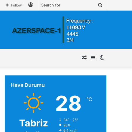
Log
Search
Follow
In
for
Random
Sidebar
Switch
Article
skin
Hava Durumu
28
℃
Tabriz
34º - 25º
28%
6.4 km/h