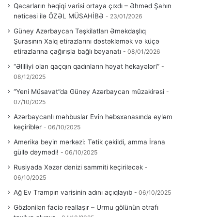
Qacarların həqiqi varisi ortaya çıxdı – Əhməd Şahın
nəticəsi ilə ÖZƏL MÜSAHİBƏ
23/01/2026
Güney Azərbaycan Təşkilatları Əməkdaşlıq
Şurasının Xalq etirazlarını dəstəkləmək və küçə
etirazlarına çağırışla bağlı bəyanatı
08/01/2026
“Əlilliyi olan qaçqın qadınların həyat hekayələri”
08/12/2025
“Yeni Müsavat”da Güney Azərbaycan müzakirəsi
07/10/2025
Azərbaycanlı məhbuslar Evin həbsxanasında eyləm
keçiriblər
06/10/2025
Amerika beyin mərkəzi: Tətik çəkildi, amma İrana
güllə dəymədi!
06/10/2025
Rusiyada Xəzər dənizi sammiti keçiriləcək
06/10/2025
Ağ Ev Trampın varisinin adını açıqlayıb
06/10/2025
Gözlənilən faciə reallaşır – Urmu gölünün ətrafı