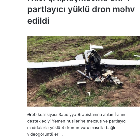
partlayıcı yüklü dron məhv
edildi
Ərəb koalisiyası Səudiyyə Ərəbistanına atılan İranın
dəstəklədiyi Yəmən husilərinə məxsus və partlayıcı
maddələrlə yüklü 4 dronun vurulması ilə bağlı
videogörüntüləri…