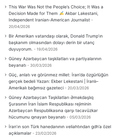
This War Was Not the People’s Choice; It Was a
Decision Made for Them
Akbar Lakestani,
Independent Iranian-American Journalist
20/04/2026
Bir Amerikan vatandaşı olarak, Donald Trump’ın
başkanım olmasından dolayı derin bir utanç
duyuyorum.
19/04/2026
Güney Azərbaycan təşkilatları və partiyalarının
bəyanatı
30/03/2026
Güç, anlatı ve görünmez millet: İran’da özgürlüğün
gerçek bedeli Yazan: Ekber Lekestani | İranlı–
Amerikalı bağımsız gazeteci
20/03/2026
Güney Azərbaycan Təşkilatları Əməkdaşlıq
Şurasının İran İslam Respublikası rejiminin
Azərbaycan Respublikasına qarşı təcavüzkar
hücumunu qınayan bəyanatı
05/03/2026
İran’ın son Türk hanedanının veliahtından gdh’a özel
açıklamalar
23/02/2026