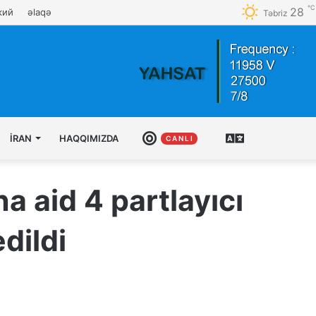
℃
28
кий
əlaqə
Təbriz
İRAN
HAQQIMIZDA
CANLI
AZƏRBAYCAN
C A N L I
TÜRKCƏSI
a aid 4 partlayıcı
dildi