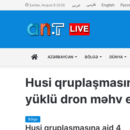
فارسی
عربي
English
Русс
Şənbə, Avqust 8 2026
İLK
AZƏRBAYCAN
BÖLGƏ
DÜNYA
SƏHIFƏ
Husi qruplaşmasın
yüklü dron məhv e
Bölgə
Husi qruplaşmasına aid 4