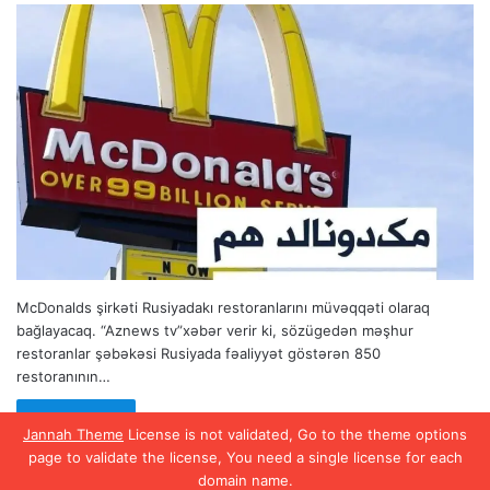
McDonalds şirkəti Rusiyadakı restoranlarını müvəqqəti olaraq
bağlayacaq. “Aznews tv”xəbər verir ki, sözügedən məşhur
restoranlar şəbəkəsi Rusiyada fəaliyyət göstərən 850
restoranının…
Read More »
Jannah Theme
License is not validated, Go to the theme options
page to validate the license, You need a single license for each
domain name.