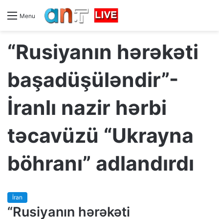
Menu
“Rusiyanın hərəkəti
başadüşüləndir”-
İranlı nazir hərbi
təcavüzü “Ukrayna
böhranı” adlandırdı
İran
“Rusiyanın hərəkəti