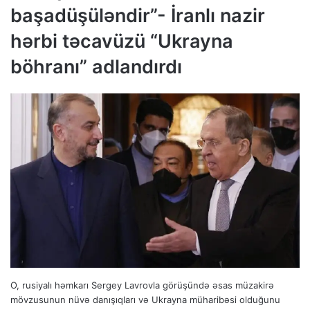
başadüşüləndir”- İranlı nazir
hərbi təcavüzü “Ukrayna
böhranı” adlandırdı
O, rusiyalı həmkarı Sergey Lavrovla görüşündə əsas müzakirə
mövzusunun nüvə danışıqları və Ukrayna müharibəsi olduğunu