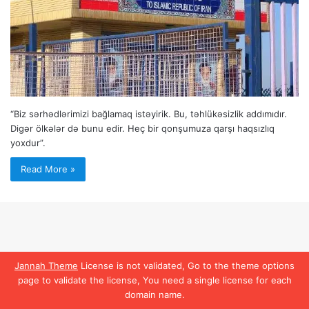
“Biz sərhədlərimizi bağlamaq istəyirik. Bu, təhlükəsizlik addımıdır.
Digər ölkələr də bunu edir. Heç bir qonşumuza qarşı haqsızlıq
yoxdur”.
Read More »
Jannah Theme
License is not validated, Go to the theme options
page to validate the license, You need a single license for each
domain name.