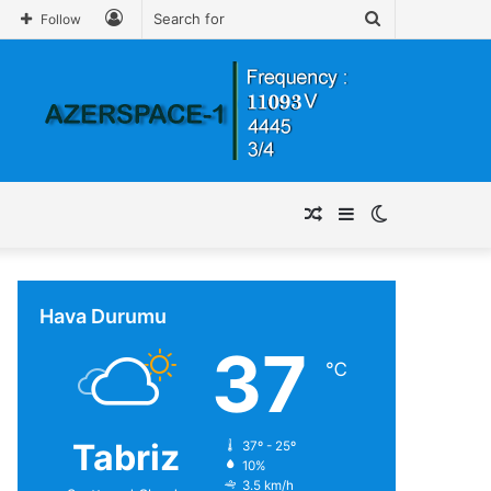
Log
Search
Follow
In
for
Random
Sidebar
Switch
Article
skin
Hava Durumu
37
℃
Tabriz
37º - 25º
10%
3.5 km/h