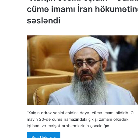
cümə imamı İran hökumətin
səsləndi
“Xalqın etiraz səsini eşidin”-deyə, cümə imamı bildirib. O,
mayın 20-də cümə namazındakı çıxışı zamanı ölkədəki
iqtisadi və məişət problemlərinin çoxaldığını…
Read More »