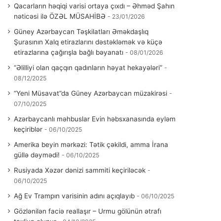
Qacarların həqiqi varisi ortaya çıxdı – Əhməd Şahın
nəticəsi ilə ÖZƏL MÜSAHİBƏ
23/01/2026
Güney Azərbaycan Təşkilatları Əməkdaşlıq
Şurasının Xalq etirazlarını dəstəkləmək və küçə
etirazlarına çağırışla bağlı bəyanatı
08/01/2026
“Əlilliyi olan qaçqın qadınların həyat hekayələri”
08/12/2025
“Yeni Müsavat”da Güney Azərbaycan müzakirəsi
07/10/2025
Azərbaycanlı məhbuslar Evin həbsxanasında eyləm
keçiriblər
06/10/2025
Amerika beyin mərkəzi: Tətik çəkildi, amma İrana
güllə dəymədi!
06/10/2025
Rusiyada Xəzər dənizi sammiti keçiriləcək
06/10/2025
Ağ Ev Trampın varisinin adını açıqlayıb
06/10/2025
Gözlənilən faciə reallaşır – Urmu gölünün ətrafı