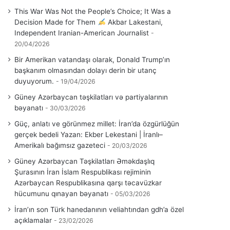
This War Was Not the People’s Choice; It Was a
Decision Made for Them
Akbar Lakestani,
Independent Iranian-American Journalist
20/04/2026
Bir Amerikan vatandaşı olarak, Donald Trump’ın
başkanım olmasından dolayı derin bir utanç
duyuyorum.
19/04/2026
Güney Azərbaycan təşkilatları və partiyalarının
bəyanatı
30/03/2026
Güç, anlatı ve görünmez millet: İran’da özgürlüğün
gerçek bedeli Yazan: Ekber Lekestani | İranlı–
Amerikalı bağımsız gazeteci
20/03/2026
Güney Azərbaycan Təşkilatları Əməkdaşlıq
Şurasının İran İslam Respublikası rejiminin
Azərbaycan Respublikasına qarşı təcavüzkar
hücumunu qınayan bəyanatı
05/03/2026
İran’ın son Türk hanedanının veliahtından gdh’a özel
açıklamalar
23/02/2026