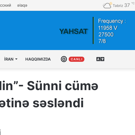
℃
37
сский
əlaqə
Təbriz
İRAN
HAQQIMIZDA
CANLI
AZƏRBAYCAN
C A N L I
TÜRKCƏSI
idin”- Sünni cümə
ətinə səsləndi
i