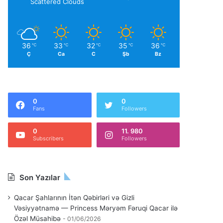
Scattered Clouds
36
33
32
35
36
℃
℃
℃
℃
℃
Ç
Ca
C
Şb
Bz
0
0
Fans
Followers
0
11. 980
Subscribers
Followers
Son Yazılar
Qacar Şahlarının İtən Qəbirləri və Gizli
Vəsiyyətnamə — Princess Məryəm Fəruqi Qacar ilə
Özəl Müsahibə
01/06/2026