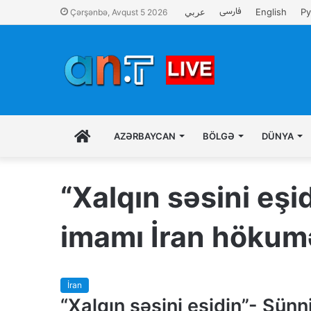
فارسی
عربي
English
Ру
Çərşənbə, Avqust 5 2026
İLK
AZƏRBAYCAN
BÖLGƏ
DÜNYA
SƏHIFƏ
“Xalqın səsini eş
imamı İran hökum
İran
“Xalqın səsini eşidin”- Sünn