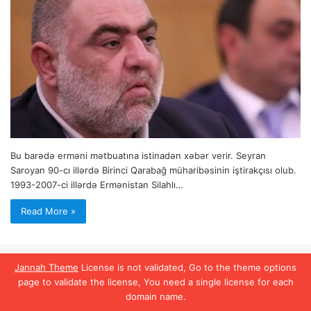
Bu barədə erməni mətbuatına istinadən xəbər verir. Seyran
Saroyan 90-cı illərdə Birinci Qarabağ müharibəsinin iştirakçısı olub.
1993-2007-ci illərdə Ermənistan Silahlı…
Read More »
Jannah Theme
License is not validated, Go to the theme options
page to validate the license, You need a single license for each
domain name.