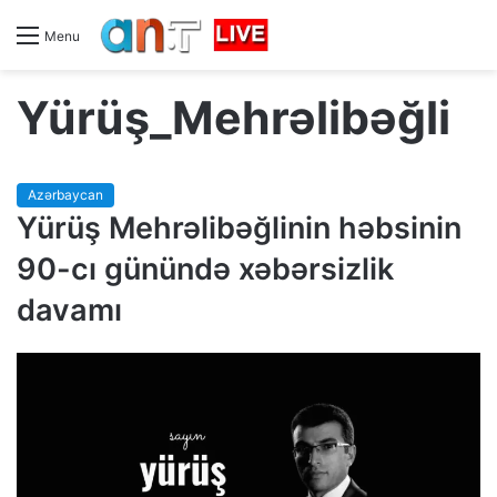
Menu
Yürüş_Mehrəlibəğli
Azərbaycan
Yürüş Mehrəlibəğlinin həbsinin
90-cı günündə xəbərsizlik
davamı