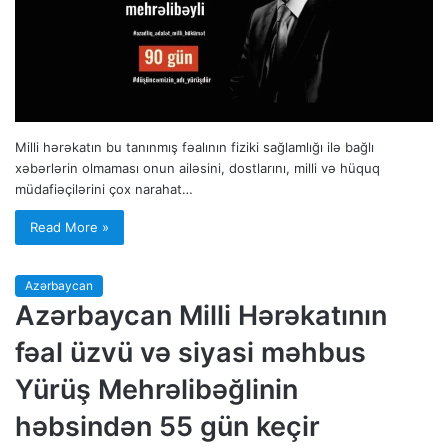
Milli hərəkatın bu tanınmış fəalının fiziki sağlamlığı ilə bağlı
xəbərlərin olmaması onun ailəsini, dostlarını, milli və hüquq
müdafiəçilərini çox narahat…
Read More »
Azərbaycan
Azərbaycan Milli Hərəkatının
fəal üzvü və siyasi məhbus
Yürüş Mehrəlibəğlinin
həbsindən 55 gün keçir