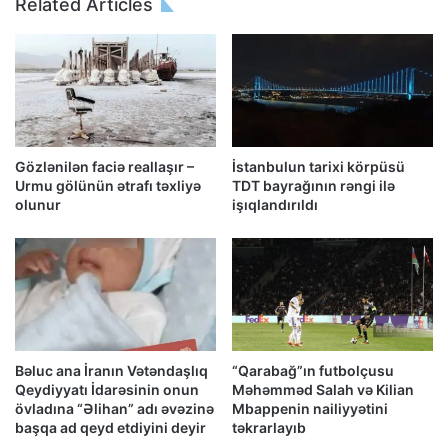
Related Articles
Gözlənilən faciə reallaşır –
İstanbulun tarixi körpüsü
Urmu gölünün ətrafı təxliyə
TDT bayrağının rəngi ilə
olunur
işıqlandırıldı
Bəluc ana İranın Vətəndaşlıq
“Qarabağ”ın futbolçusu
Qeydiyyatı İdarəsinin onun
Məhəmməd Salah və Kilian
övladına “Əlihan” adı əvəzinə
Mbappenin nailiyyətini
başqa ad qeyd etdiyini deyir
təkrarlayıb