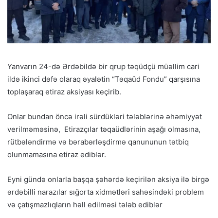
Yanvarın 24-də Ərdəbildə bir qrup təqüdçü müəllim cari
ildə ikinci dəfə olaraq əyalətin “Təqaüd Fondu” qarşısına
toplaşaraq etiraz aksiyası keçirib.
Onlar bundan öncə irəli sürdükləri tələblərinə əhəmiyyət
verilməməsinə, Etirazçılar təqaüdlərinin aşağı olmasına,
rütbələndirmə və bərabərləşdirmə qanununun tətbiq
olunmamasına etiraz ediblər.
Eyni gündə onlarla başqa şəhərdə keçirilən aksiya ilə birgə
ərdəbilli narazılar sığorta xidmətləri sahəsindəki problem
və çatışmazlıqların həll edilməsi tələb ediblər