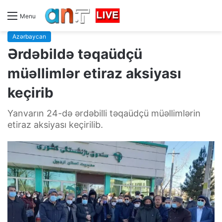
Menu
Azərbaycan
Ərdəbildə təqaüdçü
müəllimlər etiraz aksiyası
keçirib
Yanvarın 24-də ərdəbilli təqaüdçü müəllimlərin
etiraz aksiyası keçirilib.