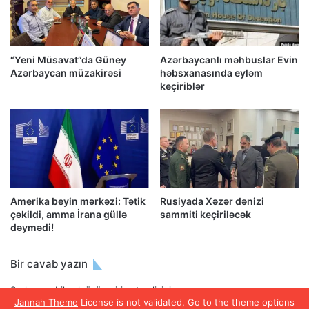
“Yeni Müsavat”da Güney
Azərbaycanlı məhbuslar Evin
Azərbaycan müzakirəsi
həbsxanasında eyləm
keçiriblər
Amerika beyin mərkəzi: Tətik
Rusiyada Xəzər dənizi
çəkildi, amma İrana güllə
sammiti keçiriləcək
dəymədi!
Bir cavab yazın
Şərh yaza bilmək üçün
giriş etməlisiniz
.
Jannah Theme
License is not validated, Go to the theme options