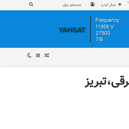
ورود
جستجو
دنبال کردن
برای
نوشته
سایدبار
تغییر
تصادفی
پوسته
قی،تبریز