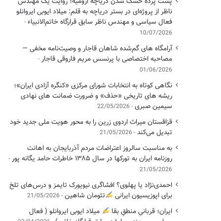
پشت پرده خشک شدن دریاچه ارومیه؛ روایت یک مهندس
ناظر از پروژه‌ای در بستر دریاچه به قلم: میلاد ایوبی ایروانلو
فعال سیاسی و مهندس ناظر سابق قرارگاه خاتم‌الانبیاء
10/07/2026
آرامگاه های گم‌شده شاهان قاجار و وصیت‌نامه مخفی —
مصاحبه اختصاصی با پرنسس مریم فاروقی قاجار
01/06/2026
نگاهی کوتاه به انتخابات شورای مرکزی «کنگره آزادی ایران»؛
ریشه های تاریخی «حذف» و ضرورت ضمانت های نهادی
سیمین صبری
22/05/2026
قزاقستان میراث اردوی زرین را به محور هویت ملی جدید خود
تبدیل می‌کند
21/05/2026
به مناسبت سالروز اعتراضات مردم آذربایجان به اهانت
روزنامه ایران به تورکها در سال ۱۳۸۵ خاطرات حامد یگانه پور
21/05/2026
احمدی‌نژاد یا پهلوی؟ افشاگری نیویورک تایمز و درس‌های تلخ
برای اپوزیسیون ایرانی
تئومان شاهین
21/05/2026
ایران؛ قربانیِ منطقِ بقا
میلاد ایوبی ایروانلو ( فعال