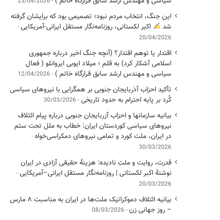
سیاسی ‌و مهندس ارشد سابق قرارگاه خاتم )
23/04/2026
این جنگ، انتخاب مردم نبود؛ تصمیمی بود که برایشان گرفته
شد
اکبر لکستانی، روزنامه‌نگار مستقل ایرانی-آمریکایی
20/04/2026
اقتدار یا توهم اقتدار؟ (آنچه جنگ اخیر درباره جمهوری
اسلامی آشکار کرد) به قلم ؛ میلاد ایوبی ایروانلو ( فعال
سیاسی و مهندس ارشد سابق قرارگاه خاتم )
12/04/2026
تأکید احزاب آذربایجان جنوبی بر همگرایی با نیروهای سیاسی
کُرد بر پایه احترام به حدود تاریخی
30/03/2026
بیانیه سازمانها و احزاب آزربایجان جنوبی درباره پیام ائتلاف
نیروهای سیاسی کوردستان ایران: خطاب به ملل تحت ستم
در ایران، ملت کورد و تمامی نیروهای دمکراسی‌خواه
30/03/2026
قدرت، روایت و ملتِ نادیده: هزینهٔ حقیقی آزادی در ایران
نوشتهٔ اکبر لکستانی | روزنامه‌نگار مستقل ایرانی–آمریکایی
20/03/2026
بیانیه ائتلاف دموکراتیک ملت‌ها در ایران به مناسبت ۸ مارس
– روز جهانی زن
08/03/2026