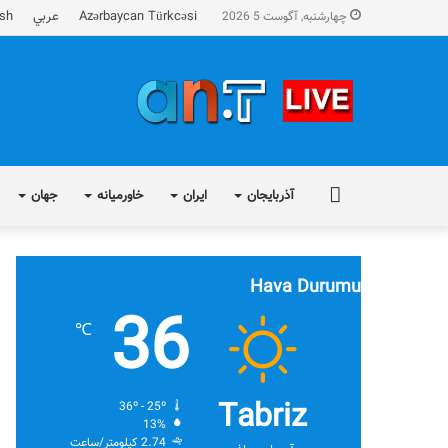
Azərbaycan Türkcəsi
عربي
ish
چهارشنبه, آگوست 5 2026
FA
آذربایجان
ایران
خاورمیانه
جهان
Hava Durumu
36
℃
Tabriz
36º - 25º
13%
2.74 کیلومتر/ساعت