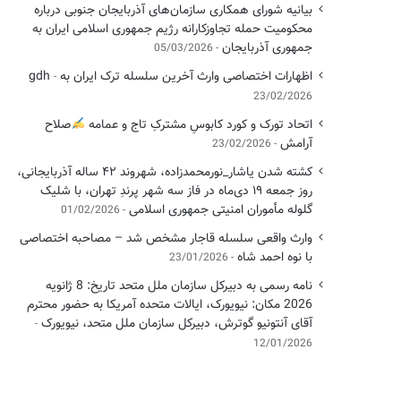
بیانیه شورای همکاری سازمان‌های آذربایجان جنوبی درباره
محکومیت حمله تجاوزکارانه رژیم جمهوری اسلامی ایران به
جمهوری آذربایجان
05/03/2026
اظهارات اختصاصی وارث آخرین سلسله ترک ایران به gdh
23/02/2026
اتحاد تورک و کورد کابوسِ مشترکِ تاج و عمامه
​صلاح
آرامش
23/02/2026
کشته شدن یاشار_نورمحمدزاده، شهروند ۴۲ ساله آذربایجانی،
روز جمعه ۱۹ دی‌ماه در فاز سه شهر پرندِ تهران، با شلیک
گلوله مأموران امنیتی جمهوری اسلامی
01/02/2026
وارث واقعی سلسله قاجار مشخص شد – مصاحبه اختصاصی
با نوه احمد شاه
23/01/2026
نامه رسمی به دبیرکل سازمان ملل متحد تاریخ: 8 ژانویه
2026 مکان: نیویورک، ایالات متحده آمریکا به حضور محترم
آقای آنتونیو گوترش، دبیرکل سازمان ملل متحد، نیویورک
12/01/2026