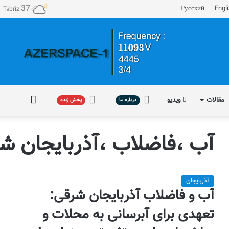
℃
37
Русский
Engl
Təbriz
مقالات
ویدیو
درباره
پخش
فارسی
درباره ما
پخش زنده
ما
زنده
آب ،فاضلاب ،آذربایجان شر
آذربایجان
آب و فاضلاب آذربایجان شرقی:
تعهدی برای آبرسانی به محلات و