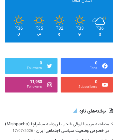
آسمان صاف
36
35
32
33
36
℃
℃
℃
℃
℃
چ
پ
ج
ش
ی
0
0
Followers
Fans
11,980
0
Followers
Subscribers
نوشته‌های تازه
مصاحبه مریم فاروقی قاجار با روزنامه میشپاچا (Mishpacha)
در خصوص وضعیت سیاسی اجتماعی ایران
17/07/2026